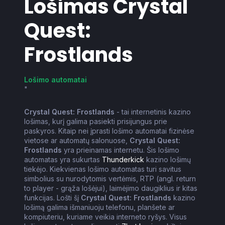
Lošimas
Crystal
Quest:
Frostlands
Lošimo automatai
"
Crystal Quest: Frostlands
- tai internetinis kazino
lošimas, kurį galima pasiekti prisijungus prie
paskyros. Kitaip nei įprasti lošimo automatai fizinėse
vietose ar automatų salonuose,
Crystal Quest:
Frostlands
yra prieinamas internetu. Šis lošimo
automatas yra sukurtas
Thunderkick
kazino lošimų
tiekėjo. Kiekvienas lošimo automatas turi savitus
simbolius su nurodytomis vertėmis, RTP (angl. return
to player - grąža lošėjui), laimėjimo daugiklius ir kitas
funkcijas. Lošti šį
Crystal Quest: Frostlands
kazino
lošimą galima išmaniuoju telefonu, planšete ar
kompiuteriu, kuriame veikia interneto ryšys. Visus