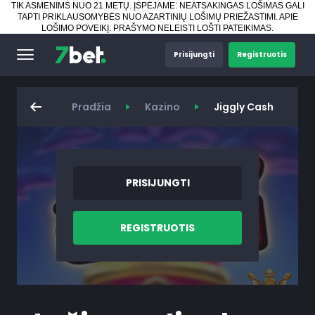
TIK ASMENIMS NUO 21 METŲ. ĮSPĖJAME: NEATSAKINGAS LOŠIMAS GALI
TAPTI PRIKLAUSOMYBĖS NUO AZARTINIŲ LOŠIMŲ PRIEŽASTIMI.
APIE
LOŠIMO POVEIKĮ
.
PRAŠYMO NELEISTI LOŠTI PATEIKIMAS
.
Prisijungti
Registruotis
Pradžia
Kazino
Jiggly Cash
PRISIJUNGTI
REGISTRUOTIS