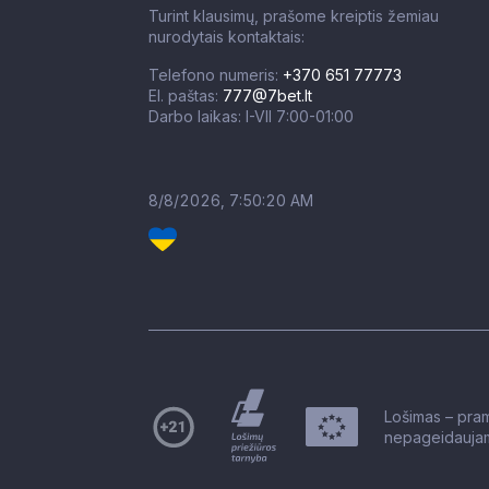
Turint klausimų, prašome kreiptis žemiau
nurodytais kontaktais:
Telefono numeris:
+370 651 77773
El. paštas:
777@7bet.lt
Darbo laikas: I-VII 7:00-01:00
8/8/2026, 7:50:21 AM
Lošimas – pram
nepageidaujamų