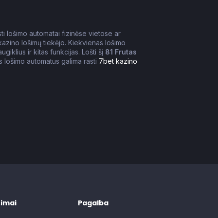
asti lošimo automatai fizinėse vietose ar
azino lošimų tiekėjo. Kiekvienas lošimo
iklius ir kitas funkcijas. Lošti šį
81 Frutas
s lošimo automatus galima rasti
7bet kazino
šimai
Pagalba