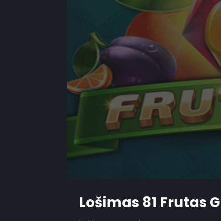
Lošimas
81 Frutas 