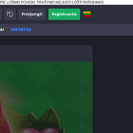
PIE LOŠIMO POVEIKĮ
.
PRAŠYMO NELEISTI LOŠTI PATEIKIMAS
.
Prisijungti
Registruotis
AI
ESPORTAS