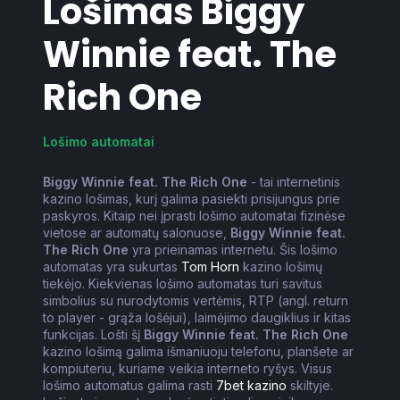
Lošimas
Biggy
Winnie feat. The
Rich One
Lošimo automatai
Biggy Winnie feat. The Rich One
- tai internetinis
kazino lošimas, kurį galima pasiekti prisijungus prie
paskyros. Kitaip nei įprasti lošimo automatai fizinėse
vietose ar automatų salonuose,
Biggy Winnie feat.
The Rich One
yra prieinamas internetu. Šis lošimo
automatas yra sukurtas
Tom Horn
kazino lošimų
tiekėjo. Kiekvienas lošimo automatas turi savitus
simbolius su nurodytomis vertėmis, RTP (angl. return
to player - grąža lošėjui), laimėjimo daugiklius ir kitas
funkcijas. Lošti šį
Biggy Winnie feat. The Rich One
kazino lošimą galima išmaniuoju telefonu, planšete ar
kompiuteriu, kuriame veikia interneto ryšys. Visus
lošimo automatus galima rasti
7bet kazino
skiltyje.