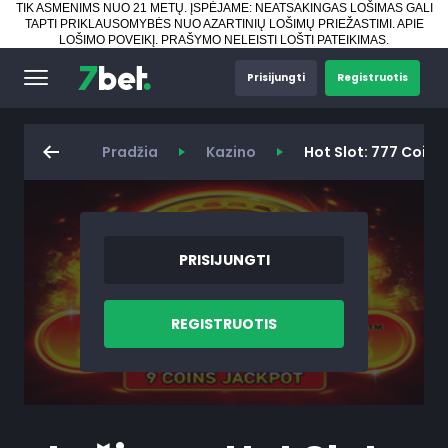
TIK ASMENIMS NUO 21 METŲ. ĮSPĖJAME: NEATSAKINGAS LOŠIMAS GALI
TAPTI PRIKLAUSOMYBĖS NUO AZARTINIŲ LOŠIMŲ PRIEŽASTIMI.
APIE
LOŠIMO POVEIKĮ
.
PRAŠYMO NELEISTI LOŠTI PATEIKIMAS
.
Prisijungti
Registruotis
Pradžia
Kazino
Hot Slot: 777 Coins
PRISIJUNGTI
REGISTRUOTIS