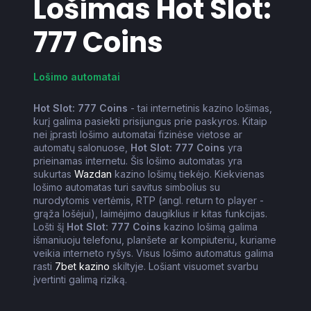
Lošimas
Hot Slot:
777 Coins
Lošimo automatai
Hot Slot: 777 Coins
- tai internetinis kazino lošimas,
kurį galima pasiekti prisijungus prie paskyros. Kitaip
nei įprasti lošimo automatai fizinėse vietose ar
automatų salonuose,
Hot Slot: 777 Coins
yra
prieinamas internetu. Šis lošimo automatas yra
sukurtas
Wazdan
kazino lošimų tiekėjo. Kiekvienas
lošimo automatas turi savitus simbolius su
nurodytomis vertėmis, RTP (angl. return to player -
grąža lošėjui), laimėjimo daugiklius ir kitas funkcijas.
Lošti šį
Hot Slot: 777 Coins
kazino lošimą galima
išmaniuoju telefonu, planšete ar kompiuteriu, kuriame
veikia interneto ryšys. Visus lošimo automatus galima
rasti
7bet kazino
skiltyje. Lošiant visuomet svarbu
įvertinti galimą riziką.