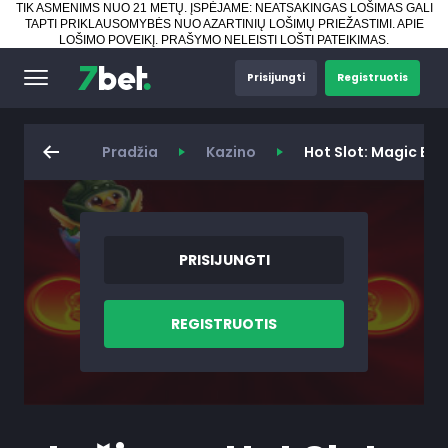
TIK ASMENIMS NUO 21 METŲ. ĮSPĖJAME: NEATSAKINGAS LOŠIMAS GALI
TAPTI PRIKLAUSOMYBĖS NUO AZARTINIŲ LOŠIMŲ PRIEŽASTIMI.
APIE
LOŠIMO POVEIKĮ
.
PRAŠYMO NELEISTI LOŠTI PATEIKIMAS
.
Prisijungti
Registruotis
Pradžia
Kazino
Hot Slot: Magic Bom
PRISIJUNGTI
REGISTRUOTIS