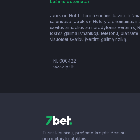
Lošimo automatai
Jack on Hold
- tai internetinis kazino lošim
salonuose,
Jack on Hold
yra prieinamas in
savitus simbolius su nurodytomis vertėmis, RTP
lošimą galima išmaniuoju telefonu, planšete 
visuomet svarbu įvertinti galimą riziką.
NL 000422
www.lpt.lt
Turint klausimų, prašome kreiptis žemiau
nurodytais kontaktais: