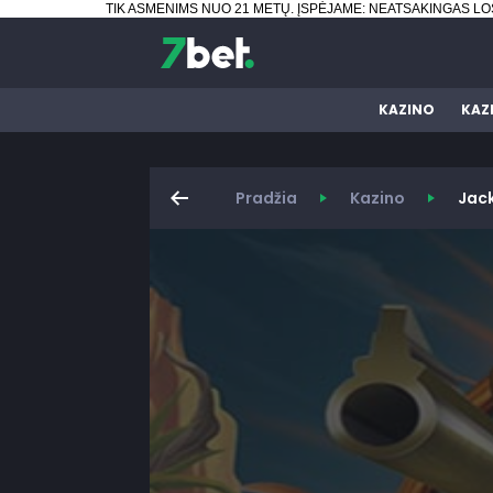
TIK ASMENIMS NUO 21 METŲ. ĮSPĖJAME: NEATSAKINGAS LO
KAZINO
KAZ
Pradžia
Kazino
Jac