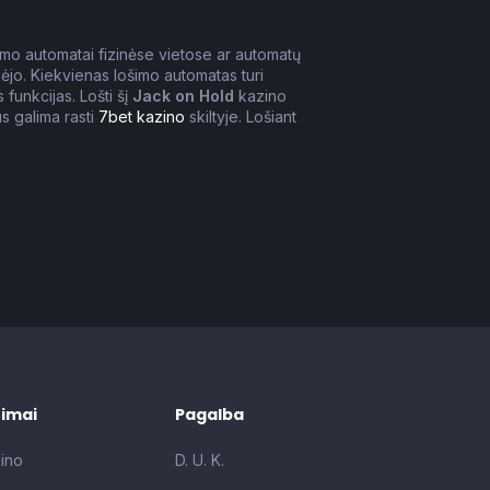
lošimo automatai fizinėse vietose ar automatų
ėjo. Kiekvienas lošimo automatas turi
 funkcijas. Lošti šį
Jack on Hold
kazino
s galima rasti
7bet kazino
skiltyje. Lošiant
šimai
Pagalba
ino
D. U. K.