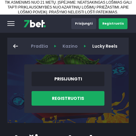
TIK ASMENIMS NUO 21 METŲ. ĮSPĖJAME: NEATSAKINGAS LOŠIMAS GALI
TAPTI PRIKLAUSOMYBĖS NUO AZARTINIŲ LOŠIMŲ PRIEŽASTIMI.
APIE
LOŠIMO POVEIKĮ
.
PRAŠYMO NELEISTI LOŠTI PATEIKIMAS
.
Prisijungti
Registruotis
Pradžia
Kazino
Lucky Reels
PRISIJUNGTI
REGISTRUOTIS