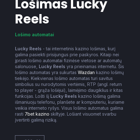
Lošimas
Lucky
Reels
Lošimo automatai
Lucky Reels
- tai internetinis kazino lošimas, kurį
galima pasiekti prisijungus prie paskyros. Kitaip nei
įprasti lošimo automatai fizinėse vietose ar automatų
salonuose,
Lucky Reels
yra prieinamas internetu. Šis
lošimo automatas yra sukurtas
Wazdan
kazino lošimų
tiekėjo. Kiekvienas lošimo automatas turi savitus
simbolius su nurodytomis vertėmis, RTP (angl. return
to player - grąža lošėjui), laimėjimo daugiklius ir kitas
funkcijas. Lošti šį
Lucky Reels
kazino lošimą galima
išmaniuoju telefonu, planšete ar kompiuteriu, kuriame
veikia interneto ryšys. Visus lošimo automatus galima
rasti
7bet kazino
skiltyje. Lošiant visuomet svarbu
įvertinti galimą riziką.