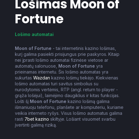
Lošimas
Moon of
Fortune
Lošimo automatai
Moon of Fortune
- tai internetinis kazino lošimas,
kurį galima pasiekti prisijungus prie paskyros. Kitaip
nei įprasti lošimo automatai fizinėse vietose ar
automatų salonuose,
Moon of Fortune
yra
prieinamas internetu. Šis lošimo automatas yra
sukurtas
Wazdan
kazino lošimų tiekėjo. Kiekvienas
lošimo automatas turi savitus simbolius su
nurodytomis vertėmis, RTP (angl. return to player -
grąža lošėjui), laimėjimo daugiklius ir kitas funkcijas.
Lošti šį
Moon of Fortune
kazino lošimą galima
išmaniuoju telefonu, planšete ar kompiuteriu, kuriame
veikia interneto ryšys. Visus lošimo automatus galima
rasti
7bet kazino
skiltyje. Lošiant visuomet svarbu
įvertinti galimą riziką.