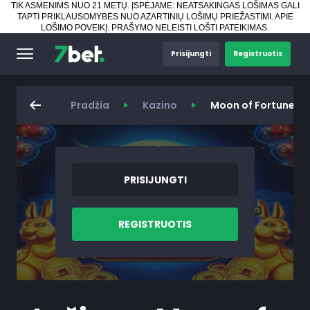
TIK ASMENIMS NUO 21 METŲ. ĮSPĖJAME: NEATSAKINGAS LOŠIMAS GALI
TAPTI PRIKLAUSOMYBĖS NUO AZARTINIŲ LOŠIMŲ PRIEŽASTIMI.
APIE
LOŠIMO POVEIKĮ
.
PRAŠYMO NELEISTI LOŠTI PATEIKIMAS
.
Prisijungti
Registruotis
Pradžia
Kazino
Moon of Fortune
PRISIJUNGTI
REGISTRUOTIS