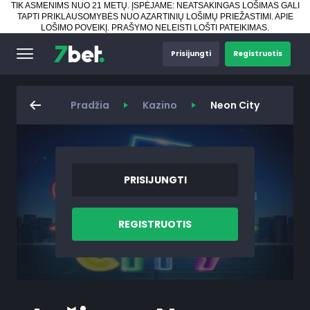
TIK ASMENIMS NUO 21 METŲ. ĮSPĖJAME: NEATSAKINGAS LOŠIMAS GALI
TAPTI PRIKLAUSOMYBĖS NUO AZARTINIŲ LOŠIMŲ PRIEŽASTIMI.
APIE
LOŠIMO POVEIKĮ
.
PRAŠYMO NELEISTI LOŠTI PATEIKIMAS
.
Prisijungti
Registruotis
Pradžia
Kazino
Neon City
PRISIJUNGTI
REGISTRUOTIS