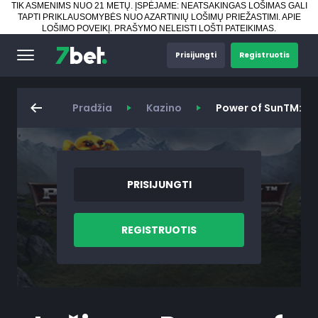
TIK ASMENIMS NUO 21 METŲ. ĮSPĖJAME: NEATSAKINGAS LOŠIMAS GALI
TAPTI PRIKLAUSOMYBĖS NUO AZARTINIŲ LOŠIMŲ PRIEŽASTIMI.
APIE
LOŠIMO POVEIKĮ
.
PRAŠYMO NELEISTI LOŠTI PATEIKIMAS
.
Prisijungti
Registruotis
Pradžia
Kazino
Power of SunTM: Sv
PRISIJUNGTI
REGISTRUOTIS