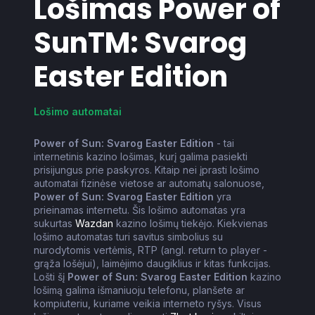
Lošimas
Power of
SunTM: Svarog
Easter Edition
Lošimo automatai
Power of Sun: Svarog Easter Edition
- tai
internetinis kazino lošimas, kurį galima pasiekti
prisijungus prie paskyros. Kitaip nei įprasti lošimo
automatai fizinėse vietose ar automatų salonuose,
Power of Sun: Svarog Easter Edition
yra
prieinamas internetu. Šis lošimo automatas yra
sukurtas
Wazdan
kazino lošimų tiekėjo. Kiekvienas
lošimo automatas turi savitus simbolius su
nurodytomis vertėmis, RTP (angl. return to player -
grąža lošėjui), laimėjimo daugiklius ir kitas funkcijas.
Lošti šį
Power of Sun: Svarog Easter Edition
kazino
lošimą galima išmaniuoju telefonu, planšete ar
kompiuteriu, kuriame veikia interneto ryšys. Visus