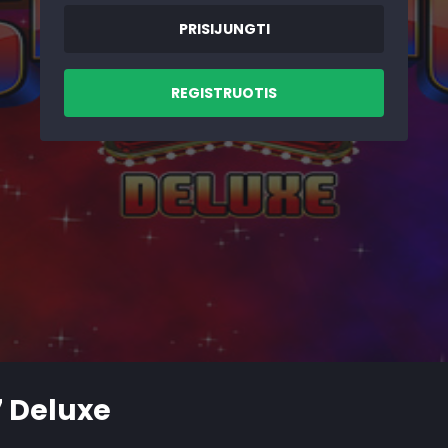
PRISIJUNGTI
REGISTRUOTIS
7 Deluxe