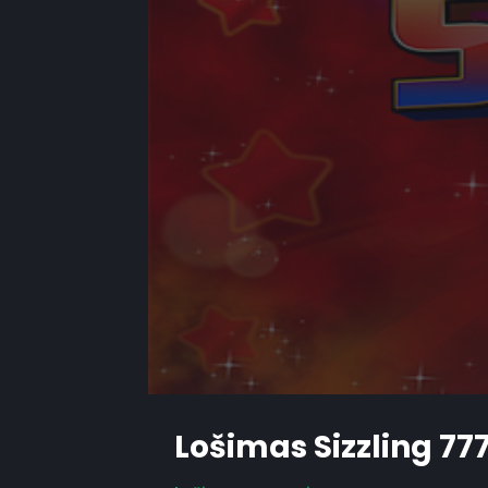
Lošimas
Sizzling 77