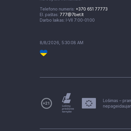
Telefono numeris:
+370 651 77773
El. paštas:
777@7bet.lt
Darbo laikas: I-VII 7:00-01:00
8/8/2026, 5:30:09 AM
Lošimas – pram
nepageidaujamų