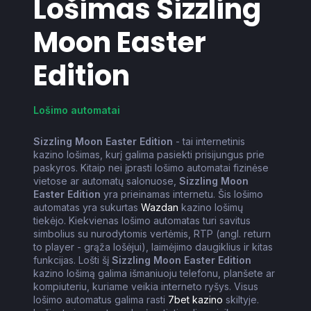
Lošimas
Sizzling
Moon Easter
Edition
Lošimo automatai
Sizzling Moon Easter Edition
- tai internetinis
kazino lošimas, kurį galima pasiekti prisijungus prie
paskyros. Kitaip nei įprasti lošimo automatai fizinėse
vietose ar automatų salonuose,
Sizzling Moon
Easter Edition
yra prieinamas internetu. Šis lošimo
automatas yra sukurtas
Wazdan
kazino lošimų
tiekėjo. Kiekvienas lošimo automatas turi savitus
simbolius su nurodytomis vertėmis, RTP (angl. return
to player - grąža lošėjui), laimėjimo daugiklius ir kitas
funkcijas. Lošti šį
Sizzling Moon Easter Edition
kazino lošimą galima išmaniuoju telefonu, planšete ar
kompiuteriu, kuriame veikia interneto ryšys. Visus
lošimo automatus galima rasti
7bet kazino
skiltyje.