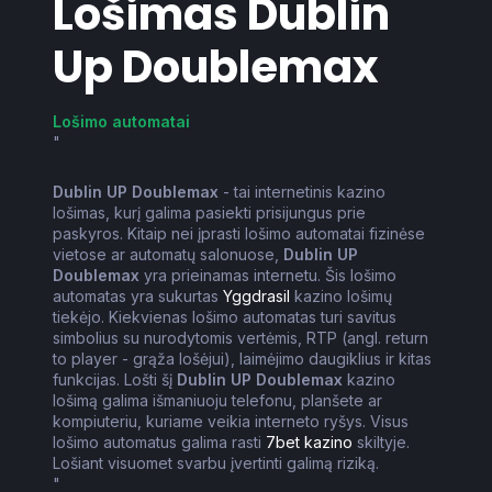
Lošimas
Dublin
Up Doublemax
Lošimo automatai
"
Dublin UP Doublemax
- tai internetinis kazino
lošimas, kurį galima pasiekti prisijungus prie
paskyros. Kitaip nei įprasti lošimo automatai fizinėse
vietose ar automatų salonuose,
Dublin UP
Doublemax
yra prieinamas internetu. Šis lošimo
automatas yra sukurtas
Yggdrasil
kazino lošimų
tiekėjo. Kiekvienas lošimo automatas turi savitus
simbolius su nurodytomis vertėmis, RTP (angl. return
to player - grąža lošėjui), laimėjimo daugiklius ir kitas
funkcijas. Lošti šį
Dublin UP Doublemax
kazino
lošimą galima išmaniuoju telefonu, planšete ar
kompiuteriu, kuriame veikia interneto ryšys. Visus
lošimo automatus galima rasti
7bet kazino
skiltyje.
Lošiant visuomet svarbu įvertinti galimą riziką.
"