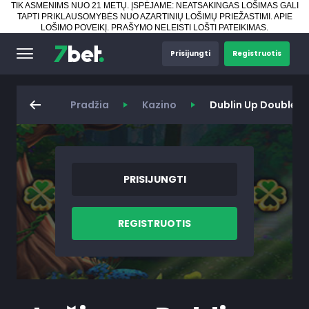
TIK ASMENIMS NUO 21 METŲ. ĮSPĖJAME: NEATSAKINGAS LOŠIMAS GALI
TAPTI PRIKLAUSOMYBĖS NUO AZARTINIŲ LOŠIMŲ PRIEŽASTIMI.
APIE
LOŠIMO POVEIKĮ
.
PRAŠYMO NELEISTI LOŠTI PATEIKIMAS
.
Prisijungti
Registruotis
Pradžia
Kazino
Dublin Up Doublem
PRISIJUNGTI
REGISTRUOTIS