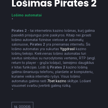
Lošimas
Pirates 2
Lošimo automatai
"
Pirates 2
- tai internetinis kazino lošimas, kurį galima
pasiekti prisijungus prie paskyros. Kitaip nei įprasti
lošimo automatai fizinėse vietose ar automatų
salonuose,
Pirates 2
yra prieinamas internetu. Šis
lošimo automatas yra sukurtas
Yggdrasil
kazino
lošimų tiekėjo. Kiekvienas lošimo automatas turi
savitus simbolius su nurodytomis vertėmis, RTP (angl.
return to player - grąža lošėjui), laimėjimo daugiklius
ir kitas funkcijas. Lošti šį
Pirates 2
kazino lošimą
galima išmaniuoju telefonu, planšete ar kompiuteriu,
kuriame veikia interneto ryšys. Visus lošimo
automatus galima rasti
7bet kazino
skiltyje. Lošiant
visuomet svarbu įvertinti galimą riziką.
"
NL 000616