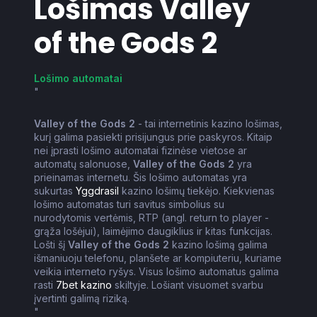
Lošimas
Valley
of the Gods 2
Lošimo automatai
"
Valley of the Gods 2
- tai internetinis kazino lošimas,
kurį galima pasiekti prisijungus prie paskyros. Kitaip
nei įprasti lošimo automatai fizinėse vietose ar
automatų salonuose,
Valley of the Gods 2
yra
prieinamas internetu. Šis lošimo automatas yra
sukurtas
Yggdrasil
kazino lošimų tiekėjo. Kiekvienas
lošimo automatas turi savitus simbolius su
nurodytomis vertėmis, RTP (angl. return to player -
grąža lošėjui), laimėjimo daugiklius ir kitas funkcijas.
Lošti šį
Valley of the Gods 2
kazino lošimą galima
išmaniuoju telefonu, planšete ar kompiuteriu, kuriame
veikia interneto ryšys. Visus lošimo automatus galima
rasti
7bet kazino
skiltyje. Lošiant visuomet svarbu
įvertinti galimą riziką.
"