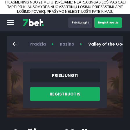
TIK ASMENIMS NUO 21 METŲ. ĮSPĖJAME: NEATSAKINGAS LOŠIMAS GALI
TAPTI PRIKLAUSOMYBĖS NUO AZARTINIŲ LOŠIMŲ PRIEŽASTIMI.
APIE
LOŠIMO POVEIKĮ
.
PRAŠYMO NELEISTI LOŠTI PATEIKIMAS
.
Prisijungti
Registruotis
Pradžia
Kazino
Valley of the Gods 
PRISIJUNGTI
REGISTRUOTIS