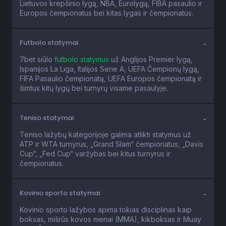
Lietuvos krepšinio lygą, NBA, Eurolygą, FIBA pasaulio ir
Europos čempionatus bei kitas lygas ir čempionatus.
Futbolo statymai
7bet siūlo
futbolo statymus
už Anglijos Premier lygą,
Ispanijos La Liga, Italijos Serie A, UEFA Čempionų lygą,
FIFA Pasaulio čempionatą, UEFA Europos čempionatą ir
šimtus kitų lygų bei turnyrų visame pasaulyje.
Teniso statymai
Teniso lažybų kategorijoje galima atlikti statymus už
ATP ir WTA turnyrus, „Grand Slam“ čempionatus, „Davis
Cup“, „Fed Cup“ varžybas bei kitus turnyrus ir
čempionatus.
Kovinio sporto statymai
Kovinio sporto lažybos apima tokias disciplinas kaip
boksas, mišrūs kovos menai (MMA), kikboksas ir Muay