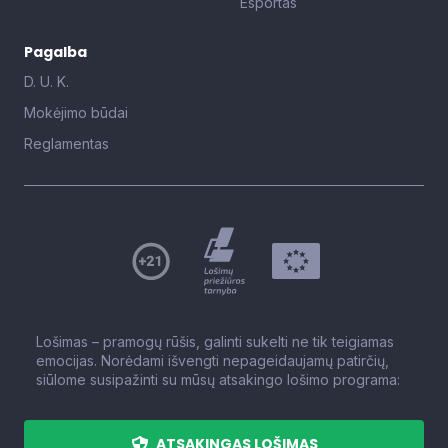
Esportas
Pagalba
D. U. K.
Mokėjimo būdai
Reglamentas
Lošimas – pramogų rūšis, galinti sukelti ne tik teigiamas
emocijas. Norėdami išvengti nepageidaujamų patirčių,
siūlome susipažinti su mūsų atsakingo lošimo programa:
ATSAKINGAS LOŠIMAS