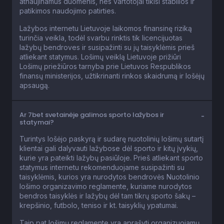
atnaujinamus duomenis, nes vartotojai tikisi stabilios ir
patikimos naudojimo patirties.
Lažybos internetu Lietuvoje laikomos finansinę riziką
turinčia veikla, todėl svarbu rinktis tik licencijuotas
lažybų bendroves ir susipažinti su jų taisyklėmis prieš
atliekant statymus. Lošimų veiklą Lietuvoje prižiūri
Lošimų priežiūros tarnyba prie Lietuvos Respublikos
finansų ministerijos, užtikrinanti rinkos skaidrumą ir lošėjų
apsaugą.
Ar 7bet svetainėje galimos sporto lažybos ir
statymai?
Turintys lošėjo paskyrą ir sudarę nuotolinių lošimų sutartį
klientai gali dalyvauti lažybose dėl sporto ir kitų įvykių,
kurie yra pateikti lažybų pasiūloje. Prieš atliekant sporto
statymus internetu rekomenduojame susipažinti su
taisyklėmis, kurios yra nurodytos bendrovės Nuotolinio
lošimo organizavimo reglamente, kuriame nurodytos
bendros taisyklės ir lažybų dėl tam tikrų sporto šakų –
krepšinio, futbolo, teniso ir kt. taisyklių ypatumai.
Taip pat lošimų reglamente yra aprašyti organizuojamų