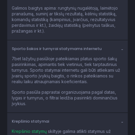
Galimos baigtys apima: rungtynių nugalėtoją, laimėtojo
pranašumą, suminį ar tikslų rezultatą, kėlinių statistiką,
komandų statistiką (kampinius, įvarčius, rezultatyvius
perdavimus ir kt.), žaidėjų statistiką (pelnytus taškus,
pražangas ir kt.).
Sporto šakos ir turnyrai statymams internetu
7bet lažybų pasiūloje pateikiamas platus sporto šakų
pasirinkimas, apimantis tiek vietinius, tiek tarptautinius
turnyrus. Sporto statymai internetu gali būti atliekami už
įvairių sporto įvykių baigtis, o rinkos pateikiamos su
realiu laiku atnaujinamais koeficientais.
Sporto pasiūla paprastai organizuojama pagal datas,
lygas ir turnyrus, o filtrai leidžia pasirinkti dominančius
įvykius.
Krepšinio statymai
Krepšinio statymų
skiltyje galima atlikti statymus už