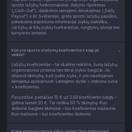
sporto lažybų funkcionalumai: statymo išpirkimas
(„Cash-Out“), išankstinis laimėjimo išmokėjimas („Early
Payout“) ir kt. Svetainėje, greta sporto lažybų pasiūlos,
pateikiama papildoma informacija: įvykių statistika,
varžybų ar kitų įvykių tvarkaraščiai, rungtynių istorija bei
turnyrinės lentelės.
Kas yra sporto statymų koeficientai ir kaip jie
veikia?
Lažybų koeficientas – tai skaitinė reikšmė, kurią lažybų
organizatorius priskiria tam tikrai įvykio baigčiai. Jis
atspindi tikimybę, kad įvykis įvyks, ir yra naudojamas
laimėjimui apskaičiuoti. Laimėjimo dydis = statoma suma
× koeficientas.
Pavyzdžiui: pastačius 10 € už 2.00 koeficiento baigtį –
galima laimėti 20 €. Tai reiškia 50 % tikimybę. Kuo
didesnė baigties tikimybė – tuo koeficientas mažesnis.
Kuo mažesnė – tuo koeficientas didesnis.
Kokie statymų tipai ir rūšys galimi 7bet tinklapyje?