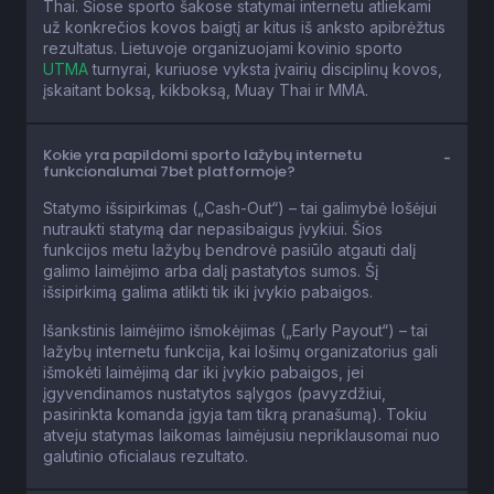
Thai. Šiose sporto šakose statymai internetu atliekami
už konkrečios kovos baigtį ar kitus iš anksto apibrėžtus
rezultatus. Lietuvoje organizuojami kovinio sporto
UTMA
turnyrai, kuriuose vyksta įvairių disciplinų kovos,
įskaitant boksą, kikboksą, Muay Thai ir MMA.
Kokie yra papildomi sporto lažybų internetu
funkcionalumai 7bet platformoje?
Statymo išsipirkimas („Cash-Out“) – tai galimybė lošėjui
nutraukti statymą dar nepasibaigus įvykiui. Šios
funkcijos metu lažybų bendrovė pasiūlo atgauti dalį
galimo laimėjimo arba dalį pastatytos sumos. Šį
išsipirkimą galima atlikti tik iki įvykio pabaigos.
Išankstinis laimėjimo išmokėjimas („Early Payout“) – tai
lažybų internetu funkcija, kai lošimų organizatorius gali
išmokėti laimėjimą dar iki įvykio pabaigos, jei
įgyvendinamos nustatytos sąlygos (pavyzdžiui,
pasirinkta komanda įgyja tam tikrą pranašumą). Tokiu
atveju statymas laikomas laimėjusiu nepriklausomai nuo
galutinio oficialaus rezultato.