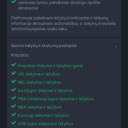
vienodas turinio pateikimas skirtingo dydžio
ekranuose
Platformoje pateikiami lažybų koeficientai ir statymų
informacija atnaujinami automatiškai, o statymų krepšelis
sinchronizuojamas realiu laiku.
Sporto lažybų ir statymų puslapiai:
Krepšinis:
Krepšinio statymai ir lažybos gyvai
LKL statymai ir lažybos
NKL statymai ir lažybos
Eurolygos statymai ir lažybos
FIBA Čempionų lygos statymai ir lažybos
NBA statymai ir lažybos
Eurocup statymai ir lažybos
ACB lygos statymai ir lažybos