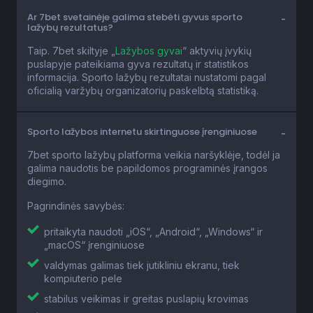
Ar 7bet svetainėje galima stebėti gyvus sporto
lažybų rezultatus?
Taip. 7bet skiltyje „
Lažybos gyvai
“ aktyvių įvykių
puslapyje pateikiama gyva rezultatų ir statistikos
informacija. Sporto lažybų rezultatai nustatomi pagal
oficialią varžybų organizatorių paskelbtą statistiką.
Sporto lažybos internetu skirtinguose įrenginiuose
7bet sporto lažybų platforma veikia naršyklėje, todėl ja
galima naudotis be papildomos programinės įrangos
diegimo.
Pagrindinės savybės:
pritaikyta naudoti „iOS“, „Android“, „Windows“ ir
„macOS“ įrenginiuose
valdymas galimas tiek jutikliniu ekranu, tiek
kompiuterio pele
stabilus veikimas ir greitas puslapių krovimas