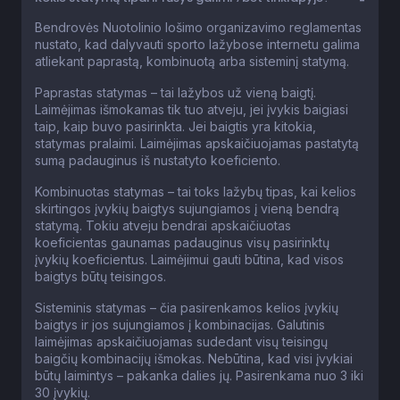
Bendrovės Nuotolinio lošimo organizavimo reglamentas
nustato, kad dalyvauti sporto lažybose internetu galima
atliekant paprastą, kombinuotą arba sisteminį statymą.
Paprastas statymas – tai lažybos už vieną baigtį.
Laimėjimas išmokamas tik tuo atveju, jei įvykis baigiasi
taip, kaip buvo pasirinkta. Jei baigtis yra kitokia,
statymas pralaimi. Laimėjimas apskaičiuojamas pastatytą
sumą padauginus iš nustatyto koeficiento.
Kombinuotas statymas – tai toks lažybų tipas, kai kelios
skirtingos įvykių baigtys sujungiamos į vieną bendrą
statymą. Tokiu atveju bendrai apskaičiuotas
koeficientas gaunamas padauginus visų pasirinktų
įvykių koeficientus. Laimėjimui gauti būtina, kad visos
baigtys būtų teisingos.
Sisteminis statymas – čia pasirenkamos kelios įvykių
baigtys ir jos sujungiamos į kombinacijas. Galutinis
laimėjimas apskaičiuojamas sudedant visų teisingų
baigčių kombinacijų išmokas. Nebūtina, kad visi įvykiai
būtų laimintys – pakanka dalies jų. Pasirenkama nuo 3 iki
30 įvykių.