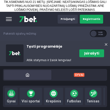
TIK ASMENIMS NUO 21 METŲ. ĮSPĖJAME: NEATSAKINGAS LOŠIMAS GALI
TAPTI PRIKLAUSOMYBĖS NUO AZARTINIŲ LOŠIMŲ PRIEŽASTIMI.
APIE
LOŠIMO POVEIKĮ
.
PRAŠYMO NELEISTI LOŠTI PATEIKIMAS
.
Prisijungti
Registruotis
Pakeisti spalvų režimą:
Tęsti programėlėje
Įsirašyti
Atlik statymus ir žaisk lengviau!