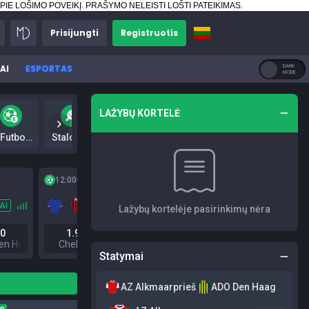
PIE LOŠIMO POVEIKĮ
.
PRAŠYMO NELEISTI LOŠTI PATEIKIMAS
.
Prisijungti
Registruotis
AI
ESPORTAS