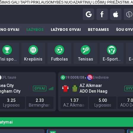
ŠIMAS GALI TAPTI PRIKLAUSOMYBĖS NUO AZARTINIŲ LOŠIMŲ PRIEŽASTIMI.
A
INO GYVAI
LAŽYBOS
LAŽYBOS GYVAI
BETGAMES
ŠOU GYV