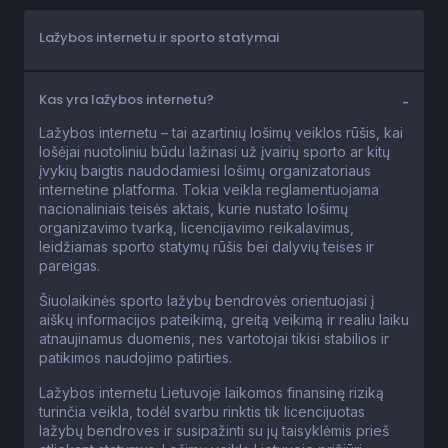
Lažybos internetu ir sporto statymai
Kas yra lažybos internetu?
Lažybos internetu – tai azartinių lošimų veiklos rūšis, kai
lošėjai nuotoliniu būdu lažinasi už įvairių sporto ar kitų
įvykių baigtis naudodamiesi lošimų organizatoriaus
internetine platforma. Tokia veikla reglamentuojama
nacionaliniais teisės aktais, kurie nustato lošimų
organizavimo tvarką, licencijavimo reikalavimus,
leidžiamas sporto statymų rūšis bei dalyvių teises ir
pareigas.
Šiuolaikinės sporto lažybų bendrovės orientuojasi į
aiškų informacijos pateikimą, greitą veikimą ir realiu laiku
atnaujinamus duomenis, nes vartotojai tikisi stabilios ir
patikimos naudojimo patirties.
Lažybos internetu Lietuvoje laikomos finansinę riziką
turinčia veikla, todėl svarbu rinktis tik licencijuotas
lažybų bendroves ir susipažinti su jų taisyklėmis prieš