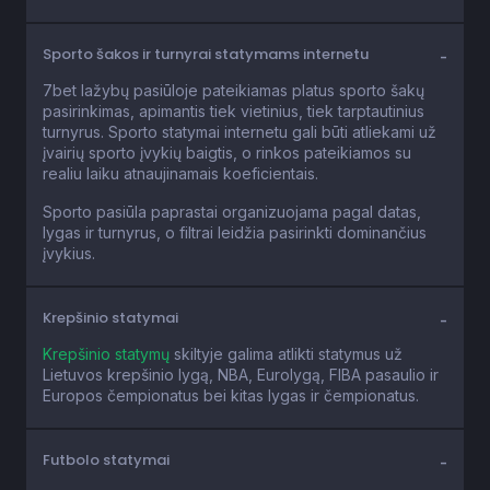
Sporto šakos ir turnyrai statymams internetu
7bet lažybų pasiūloje pateikiamas platus sporto šakų
pasirinkimas, apimantis tiek vietinius, tiek tarptautinius
turnyrus. Sporto statymai internetu gali būti atliekami už
įvairių sporto įvykių baigtis, o rinkos pateikiamos su
realiu laiku atnaujinamais koeficientais.
Sporto pasiūla paprastai organizuojama pagal datas,
lygas ir turnyrus, o filtrai leidžia pasirinkti dominančius
įvykius.
Krepšinio statymai
Krepšinio statymų
skiltyje galima atlikti statymus už
Lietuvos krepšinio lygą, NBA, Eurolygą, FIBA pasaulio ir
Europos čempionatus bei kitas lygas ir čempionatus.
Futbolo statymai