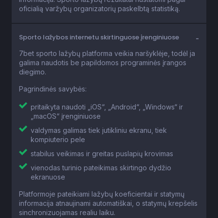
oficialią varžybų organizatorių paskelbtą statistiką.
Sporto lažybos internetu skirtinguose įrenginiuose
7bet sporto lažybų platforma veikia naršyklėje, todėl ja
galima naudotis be papildomos programinės įrangos
diegimo.
Pagrindinės savybės:
pritaikyta naudoti „iOS“, „Android“, „Windows“ ir
„macOS“ įrenginiuose
valdymas galimas tiek jutikliniu ekranu, tiek
kompiuterio pele
stabilus veikimas ir greitas puslapių krovimas
vienodas turinio pateikimas skirtingo dydžio
ekranuose
Platformoje pateikiami lažybų koeficientai ir statymų
informacija atnaujinami automatiškai, o statymų krepšelis
sinchronizuojamas realiu laiku.