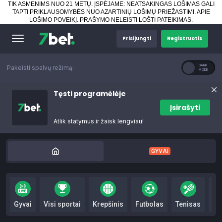
TIK ASMENIMS NUO 21 METŲ. ĮSPĖJAME: NEATSAKINGAS LOŠIMAS GALI
TAPTI PRIKLAUSOMYBĖS NUO AZARTINIŲ LOŠIMŲ PRIEŽASTIMI.
APIE
LOŠIMO POVEIKĮ
.
PRAŠYMO NELEISTI LOŠTI PATEIKIMAS
.
Prisijungti
Registruotis
Pakeisti spalvų režimą:
Tęsti programėlėje
Įsirašyti
Atlik statymus ir žaisk lengviau!