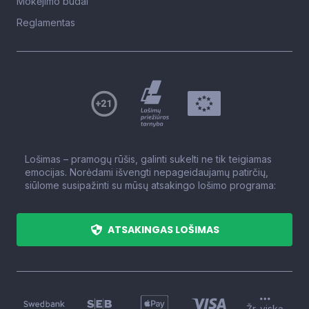
Mokėjimo būdai
Reglamentas
Lošimas – pramogų rūšis, galinti sukelti ne tik teigiamas
emocijas. Norėdami išvengti nepageidaujamų patirčių,
siūlome susipažinti su mūsų atsakingo lošimo programa:
ATSAKINGAS LOŠIMAS
Žr. viską