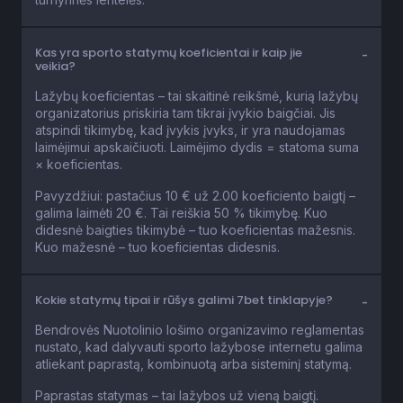
Kas yra sporto statymų koeficientai ir kaip jie
veikia?
Lažybų koeficientas – tai skaitinė reikšmė, kurią lažybų
organizatorius priskiria tam tikrai įvykio baigčiai. Jis
atspindi tikimybę, kad įvykis įvyks, ir yra naudojamas
laimėjimui apskaičiuoti. Laimėjimo dydis = statoma suma
× koeficientas.
Pavyzdžiui: pastačius 10 € už 2.00 koeficiento baigtį –
galima laimėti 20 €. Tai reiškia 50 % tikimybę. Kuo
didesnė baigties tikimybė – tuo koeficientas mažesnis.
Kuo mažesnė – tuo koeficientas didesnis.
Kokie statymų tipai ir rūšys galimi 7bet tinklapyje?
Bendrovės Nuotolinio lošimo organizavimo reglamentas
nustato, kad dalyvauti sporto lažybose internetu galima
atliekant paprastą, kombinuotą arba sisteminį statymą.
Paprastas statymas – tai lažybos už vieną baigtį.