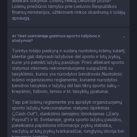
atliekant statymus. Lošimų veiklą Lietuvoje prižiūri
Lošimų priežiūros tarnyba prie Lietuvos Respublikos
finansų ministerijos, užtikrinanti rinkos skaidrumą ir lošėjų
apsaugą.
Ar 7bet svetainėje galimos sporto lažybos ir
statymai?
Turintys lošėjo paskyrą ir sudarę nuotolinių lošimų sutartį
klientai gali dalyvauti lažybose dėl sporto ir kitų įvykių,
kurie yra pateikti lažybų pasiūloje. Prieš atliekant sporto
statymus internetu rekomenduojame susipažinti su
taisyklėmis, kurios yra nurodytos bendrovės Nuotolinio
lošimo organizavimo reglamente, kuriame nurodytos
bendros taisyklės ir lažybų dėl tam tikrų sporto šakų –
krepšinio, futbolo, teniso ir kt. taisyklių ypatumai.
Taip pat lošimų reglamente yra aprašyti organizuojamų
sporto lažybų funkcionalumai: statymo išpirkimas
(„Cash-Out“), išankstinis laimėjimo išmokėjimas („Early
Payout“) ir kt. Svetainėje, greta sporto lažybų pasiūlos,
pateikiama papildoma informacija: įvykių statistika,
varžybų ar kitų įvykių tvarkaraščiai, rungtynių istorija bei
turnyrinės lentelės.