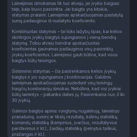
Laimėjimas išmokamas tik tuo atveju, jei įvykis baigiasi
taip, kaip buvo pasirinkta. Jei baigtis yra kitokia,
statymas pralaimi. Laimėjimas apskaičiuojamas pastatytą
sumą padauginus iš nustatyto koeficiento.
Kombinuotas statymas – tai toks lažybų tipas, kai kelios
skirtingos įvykių baigtys sujungiamos į vieną bendrą
statymą. Tokiu atveju bendrai apskaičiuotas
koeficientas gaunamas padauginus visų pasirinktų
įvykių koeficientus. Laimėjimui gauti būtina, kad visos
baigtys būtų teisingos.
Sisteminis statymas – čia pasirenkamos kelios įvykių
baigtys ir jos sujungiamos į kombinacijas. Galutinis
laimėjimas apskaičiuojamas sudedant visų teisingų
baigčių kombinacijų išmokas. Nebūtina, kad visi įvykiai
būtų laimintys – pakanka dalies jų. Pasirenkama nuo 3 iki
30 įvykių.
Galimos baigtys apima: rungtynių nugalėtoją, laimėtojo
pranašumą, suminį ar tikslų rezultatą, kėlinių statistiką,
komandų statistiką (kampinius, įvarčius, rezultatyvius
perdavimus ir kt.), žaidėjų statistiką (pelnytus taškus,
pražangas ir kt.).