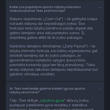
Kokie yra papildomi sporto lažybų internetu
funkcionalumai 7bet platformoje?
Statymo išsipirkimas („Cash-Out“) – tai galimybė lošėjui
nutraukti statymą dar nepasibaigus įvykiui. Šios
funkcijos metu lažybų bendrovė pasiūlo atgauti dalį
galimo laimėjimo arba dalį pastatytos sumos. Šį
išsipirkimą galima atlikti tik iki įvykio pabaigos.
Išankstinis laimėjimo išmokėjimas („Early Payout“) – tai
lažybų internetu funkcija, kai lošimų organizatorius gali
išmokėti laimėjimą dar iki įvykio pabaigos, jei
įgyvendinamos nustatytos sąlygos (pavyzdžiui,
pasirinkta komanda įgyja tam tikrą pranašumą). Tokiu
atveju statymas laikomas laimėjusiu nepriklausomai nuo
galutinio oficialaus rezultato.
Ar 7bet svetainėje galima stebėti gyvus sporto
lažybų rezultatus?
Taip. 7bet skiltyje „
Lažybos gyvai
“ aktyvių įvykių
puslapyje pateikiama gyva rezultatų ir statistikos
informacija. Sporto lažybų rezultatai nustatomi pagal