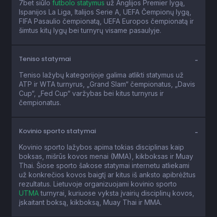
7bet siūlo
futbolo statymus
už Anglijos Premier lygą,
Ispanijos La Liga, Italijos Serie A, UEFA Čempionų lygą,
FIFA Pasaulio čempionatą, UEFA Europos čempionatą ir
šimtus kitų lygų bei turnyrų visame pasaulyje.
Teniso statymai
Teniso lažybų kategorijoje galima atlikti statymus už
ATP ir WTA turnyrus, „Grand Slam“ čempionatus, „Davis
Cup“, „Fed Cup“ varžybas bei kitus turnyrus ir
čempionatus.
Kovinio sporto statymai
Kovinio sporto lažybos apima tokias disciplinas kaip
boksas, mišrūs kovos menai (MMA), kikboksas ir Muay
Thai. Šiose sporto šakose statymai internetu atliekami
už konkrečios kovos baigtį ar kitus iš anksto apibrėžtus
rezultatus. Lietuvoje organizuojami kovinio sporto
UTMA
turnyrai, kuriuose vyksta įvairių disciplinų kovos,
įskaitant boksą, kikboksą, Muay Thai ir MMA.