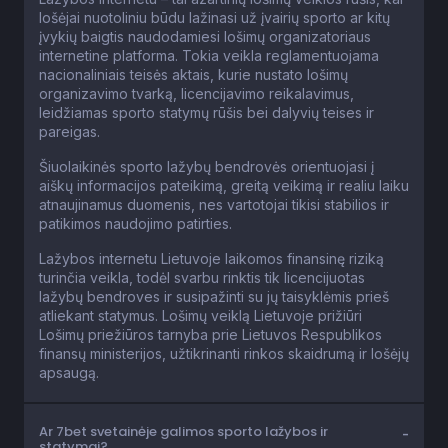
lošėjai nuotoliniu būdu lažinasi už įvairių sporto ar kitų
įvykių baigtis naudodamiesi lošimų organizatoriaus
internetine platforma. Tokia veikla reglamentuojama
nacionaliniais teisės aktais, kurie nustato lošimų
organizavimo tvarką, licencijavimo reikalavimus,
leidžiamas sporto statymų rūšis bei dalyvių teises ir
pareigas.
Šiuolaikinės sporto lažybų bendrovės orientuojasi į
aiškų informacijos pateikimą, greitą veikimą ir realiu laiku
atnaujinamus duomenis, nes vartotojai tikisi stabilios ir
patikimos naudojimo patirties.
Lažybos internetu Lietuvoje laikomos finansinę riziką
turinčia veikla, todėl svarbu rinktis tik licencijuotas
lažybų bendroves ir susipažinti su jų taisyklėmis prieš
atliekant statymus. Lošimų veiklą Lietuvoje prižiūri
Lošimų priežiūros tarnyba prie Lietuvos Respublikos
finansų ministerijos, užtikrinanti rinkos skaidrumą ir lošėjų
apsaugą.
Ar 7bet svetainėje galimos sporto lažybos ir
statymai?