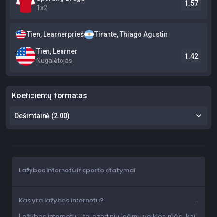
Lažybos internetu ir sporto statymai
Kas yra lažybos internetu?
Lažybos internetu – tai azartinių lošimų veiklos rūšis, kai