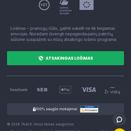
Lošimas – pramogų rūšis, galinti sukelti ne tik teigiamas
emocijas. Norėdami išvengti nepageidaujamų patirčių,
siūlome susipažinti su mūsų atsakingo lošimo programa:
ATSAKINGAS LOŠIMAS
Žr. viską
100% saugūs mokėjimai:
© 2026 7bet.lt. Visos teisės saugomos