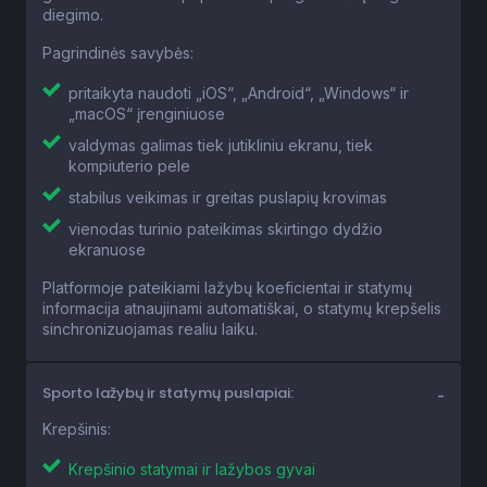
diegimo.
Pagrindinės savybės:
pritaikyta naudoti „iOS“, „Android“, „Windows“ ir
„macOS“ įrenginiuose
valdymas galimas tiek jutikliniu ekranu, tiek
kompiuterio pele
stabilus veikimas ir greitas puslapių krovimas
vienodas turinio pateikimas skirtingo dydžio
ekranuose
Platformoje pateikiami lažybų koeficientai ir statymų
informacija atnaujinami automatiškai, o statymų krepšelis
sinchronizuojamas realiu laiku.
Sporto lažybų ir statymų puslapiai:
Krepšinis:
Krepšinio statymai ir lažybos gyvai