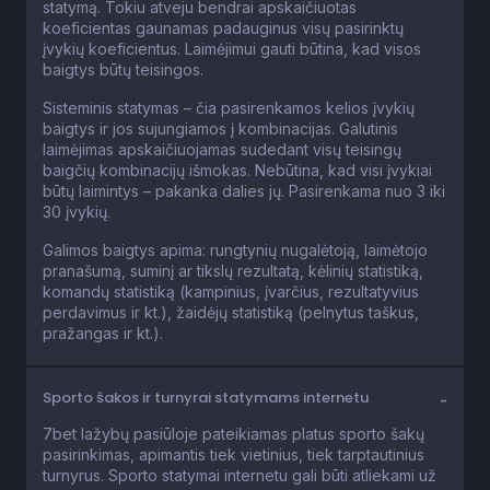
statymą. Tokiu atveju bendrai apskaičiuotas
koeficientas gaunamas padauginus visų pasirinktų
įvykių koeficientus. Laimėjimui gauti būtina, kad visos
baigtys būtų teisingos.
Sisteminis statymas – čia pasirenkamos kelios įvykių
baigtys ir jos sujungiamos į kombinacijas. Galutinis
laimėjimas apskaičiuojamas sudedant visų teisingų
baigčių kombinacijų išmokas. Nebūtina, kad visi įvykiai
būtų laimintys – pakanka dalies jų. Pasirenkama nuo 3 iki
30 įvykių.
Galimos baigtys apima: rungtynių nugalėtoją, laimėtojo
pranašumą, suminį ar tikslų rezultatą, kėlinių statistiką,
komandų statistiką (kampinius, įvarčius, rezultatyvius
perdavimus ir kt.), žaidėjų statistiką (pelnytus taškus,
pražangas ir kt.).
Sporto šakos ir turnyrai statymams internetu
7bet lažybų pasiūloje pateikiamas platus sporto šakų
pasirinkimas, apimantis tiek vietinius, tiek tarptautinius
turnyrus. Sporto statymai internetu gali būti atliekami už