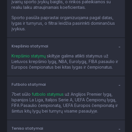
įvairių sporto įvykių baigtis, o rinkos pateikiamos su
realiu laiku atnaujinamais koeficientais.
Sporto pasiūla paprastai organizuojama pagal datas,
lygas ir turnyrus, o filtrai leidžia pasirinkti dominančius
įvykius.
Krepšinio statymai
Krepšinio statymų
skiltyje galima atlikti statymus už
Lietuvos krepšinio lygą, NBA, Eurolygą, FIBA pasaulio ir
Europos čempionatus bei kitas lygas ir čempionatus.
Futbolo statymai
7bet siūlo
futbolo statymus
už Anglijos Premier lygą,
Ispanijos La Liga, Italijos Serie A, UEFA Čempionų lygą,
FIFA Pasaulio čempionatą, UEFA Europos čempionatą ir
šimtus kitų lygų bei turnyrų visame pasaulyje.
Teniso statymai