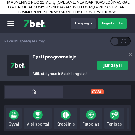
TIK ASMENIMS NUO 21 METŲ. ĮSPĖJAME: NEATSAKINGAS LOŠIMAS GALI
TAPTI PRIKLAUSOMYBĖS NUO AZARTINIŲ LOŠIMŲ PRIEŽASTIMI.
APIE
LOŠIMO POVEIKĮ
.
PRAŠYMO NELEISTI LOŠTI PATEIKIMAS
.
Prisijungti
Registruotis
Pakeisti spalvų režimą:
Tęsti programėlėje
Įsirašyti
Atlik statymus ir žaisk lengviau!