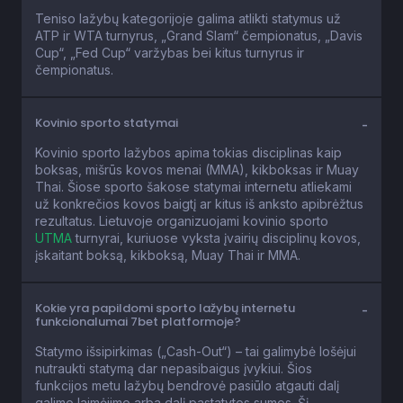
Teniso lažybų kategorijoje galima atlikti statymus už
ATP ir WTA turnyrus, „Grand Slam“ čempionatus, „Davis
Cup“, „Fed Cup“ varžybas bei kitus turnyrus ir
čempionatus.
Kovinio sporto statymai
Kovinio sporto lažybos apima tokias disciplinas kaip
boksas, mišrūs kovos menai (MMA), kikboksas ir Muay
Thai. Šiose sporto šakose statymai internetu atliekami
už konkrečios kovos baigtį ar kitus iš anksto apibrėžtus
rezultatus. Lietuvoje organizuojami kovinio sporto
UTMA
turnyrai, kuriuose vyksta įvairių disciplinų kovos,
įskaitant boksą, kikboksą, Muay Thai ir MMA.
Kokie yra papildomi sporto lažybų internetu
funkcionalumai 7bet platformoje?
Statymo išsipirkimas („Cash-Out“) – tai galimybė lošėjui
nutraukti statymą dar nepasibaigus įvykiui. Šios
funkcijos metu lažybų bendrovė pasiūlo atgauti dalį
galimo laimėjimo arba dalį pastatytos sumos. Šį