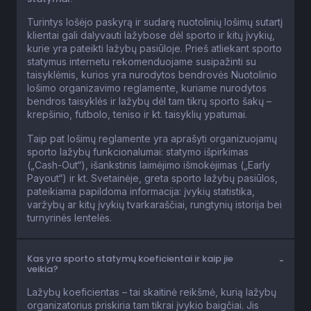
Turintys lošėjo paskyrą ir sudarę nuotolinių lošimų sutartį
klientai gali dalyvauti lažybose dėl sporto ir kitų įvykių,
kurie yra pateikti lažybų pasiūloje. Prieš atliekant sporto
statymus internetu rekomenduojame susipažinti su
taisyklėmis, kurios yra nurodytos bendrovės Nuotolinio
lošimo organizavimo reglamente, kuriame nurodytos
bendros taisyklės ir lažybų dėl tam tikrų sporto šakų –
krepšinio, futbolo, teniso ir kt. taisyklių ypatumai.
Taip pat lošimų reglamente yra aprašyti organizuojamų
sporto lažybų funkcionalumai: statymo išpirkimas
(„Cash-Out“), išankstinis laimėjimo išmokėjimas („Early
Payout“) ir kt. Svetainėje, greta sporto lažybų pasiūlos,
pateikiama papildoma informacija: įvykių statistika,
varžybų ar kitų įvykių tvarkaraščiai, rungtynių istorija bei
turnyrinės lentelės.
Kas yra sporto statymų koeficientai ir kaip jie
veikia?
Lažybų koeficientas – tai skaitinė reikšmė, kurią lažybų
organizatorius priskiria tam tikrai įvykio baigčiai. Jis