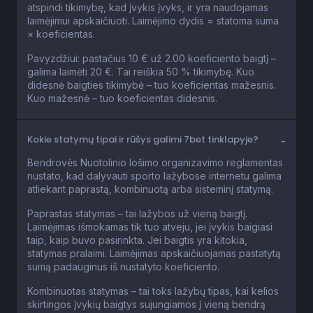
atspindi tikimybę, kad įvykis įvyks, ir yra naudojamas
laimėjimui apskaičiuoti. Laimėjimo dydis = statoma suma
× koeficientas.
Pavyzdžiui: pastačius 10 € už 2.00 koeficiento baigtį –
galima laimėti 20 €. Tai reiškia 50 % tikimybę. Kuo
didesnė baigties tikimybė – tuo koeficientas mažesnis.
Kuo mažesnė – tuo koeficientas didesnis.
Kokie statymų tipai ir rūšys galimi 7bet tinklapyje?
Bendrovės Nuotolinio lošimo organizavimo reglamentas
nustato, kad dalyvauti sporto lažybose internetu galima
atliekant paprastą, kombinuotą arba sisteminį statymą.
Paprastas statymas – tai lažybos už vieną baigtį.
Laimėjimas išmokamas tik tuo atveju, jei įvykis baigiasi
taip, kaip buvo pasirinkta. Jei baigtis yra kitokia,
statymas pralaimi. Laimėjimas apskaičiuojamas pastatytą
sumą padauginus iš nustatyto koeficiento.
Kombinuotas statymas – tai toks lažybų tipas, kai kelios
skirtingos įvykių baigtys sujungiamos į vieną bendrą