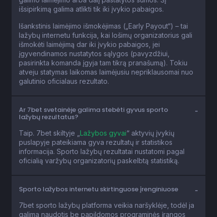
išsipirkimą galima atlikti tik iki įvykio pabaigos.
Išankstinis laimėjimo išmokėjimas („Early Payout“) – tai
lažybų internetu funkcija, kai lošimų organizatorius gali
išmokėti laimėjimą dar iki įvykio pabaigos, jei
įgyvendinamos nustatytos sąlygos (pavyzdžiui,
pasirinkta komanda įgyja tam tikrą pranašumą). Tokiu
atveju statymas laikomas laimėjusiu nepriklausomai nuo
galutinio oficialaus rezultato.
Ar 7bet svetainėje galima stebėti gyvus sporto
lažybų rezultatus?
Taip. 7bet skiltyje „
Lažybos gyvai
“ aktyvių įvykių
puslapyje pateikiama gyva rezultatų ir statistikos
informacija. Sporto lažybų rezultatai nustatomi pagal
oficialią varžybų organizatorių paskelbtą statistiką.
Sporto lažybos internetu skirtinguose įrenginiuose
7bet sporto lažybų platforma veikia naršyklėje, todėl ja
galima naudotis be papildomos programinės įrangos