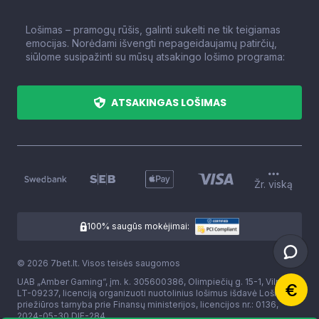
Lošimas – pramogų rūšis, galinti sukelti ne tik teigiamas
emocijas. Norėdami išvengti nepageidaujamų patirčių,
siūlome susipažinti su mūsų atsakingo lošimo programa:
ATSAKINGAS LOŠIMAS
Žr. viską
100% saugūs mokėjimai:
© 2026 7bet.lt. Visos teisės saugomos
UAB „Amber Gaming“, įm. k. 305600386, Olimpiečių g. 15-1, Vilnius,
LT-09237, licenciją organizuoti nuotolinius lošimus išdavė Lošimų
priežiūros tarnyba prie Finansų ministerijos, licencijos nr.: 0136,
2024-05-30 DIE-284.