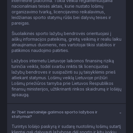
internetine platforma. Tokia veikla reglamentuojama
nacionaliniais teisės aktais, kurie nustato lošimų
organizavimo tvarką, licencijavimo reikalavimus,
leidžiamas sporto statymų rūšis bei dalyvių teises ir
pareigas.
Šiuolaikinės sporto lažybų bendrovės orientuojasi į
aiškų informacijos pateikimą, greitą veikimą ir realiu laiku
atnaujinamus duomenis, nes vartotojai tikisi stabilios ir
patikimos naudojimo patirties.
Lažybos internetu Lietuvoje laikomos finansinę riziką
turinčia veikla, todėl svarbu rinktis tik licencijuotas
lažybų bendroves ir susipažinti su jų taisyklėmis prieš
atliekant statymus. Lošimų veiklą Lietuvoje prižiūri
Lošimų priežiūros tarnyba prie Lietuvos Respublikos
finansų ministerijos, užtikrinanti rinkos skaidrumą ir lošėjų
apsaugą.
Ar 7bet svetainėje galimos sporto lažybos ir
statymai?
Turintys lošėjo paskyrą ir sudarę nuotolinių lošimų sutartį
klientai gali dalyvauti lažybose dėl sporto ir kitų įvykių,