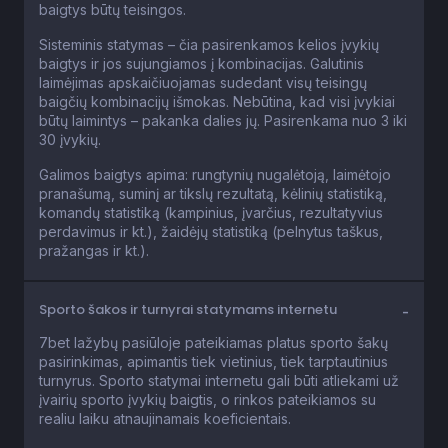
baigtys būtų teisingos.
Sisteminis statymas – čia pasirenkamos kelios įvykių
baigtys ir jos sujungiamos į kombinacijas. Galutinis
laimėjimas apskaičiuojamas sudedant visų teisingų
baigčių kombinacijų išmokas. Nebūtina, kad visi įvykiai
būtų laimintys – pakanka dalies jų. Pasirenkama nuo 3 iki
30 įvykių.
Galimos baigtys apima: rungtynių nugalėtoją, laimėtojo
pranašumą, suminį ar tikslų rezultatą, kėlinių statistiką,
komandų statistiką (kampinius, įvarčius, rezultatyvius
perdavimus ir kt.), žaidėjų statistiką (pelnytus taškus,
pražangas ir kt.).
Sporto šakos ir turnyrai statymams internetu
7bet lažybų pasiūloje pateikiamas platus sporto šakų
pasirinkimas, apimantis tiek vietinius, tiek tarptautinius
turnyrus. Sporto statymai internetu gali būti atliekami už
įvairių sporto įvykių baigtis, o rinkos pateikiamos su
realiu laiku atnaujinamais koeficientais.