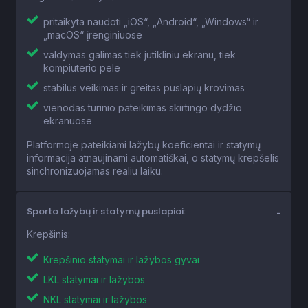
pritaikyta naudoti „iOS“, „Android“, „Windows“ ir
„macOS“ įrenginiuose
valdymas galimas tiek jutikliniu ekranu, tiek
kompiuterio pele
stabilus veikimas ir greitas puslapių krovimas
vienodas turinio pateikimas skirtingo dydžio
ekranuose
Platformoje pateikiami lažybų koeficientai ir statymų
informacija atnaujinami automatiškai, o statymų krepšelis
sinchronizuojamas realiu laiku.
Sporto lažybų ir statymų puslapiai:
Krepšinis:
Krepšinio statymai ir lažybos gyvai
LKL statymai ir lažybos
NKL statymai ir lažybos