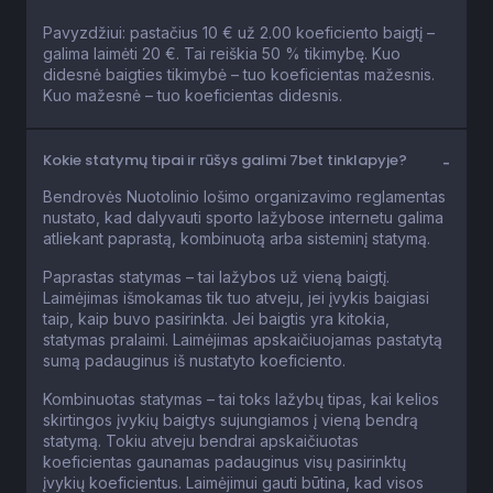
Pavyzdžiui: pastačius 10 € už 2.00 koeficiento baigtį –
galima laimėti 20 €. Tai reiškia 50 % tikimybę. Kuo
didesnė baigties tikimybė – tuo koeficientas mažesnis.
Kuo mažesnė – tuo koeficientas didesnis.
Kokie statymų tipai ir rūšys galimi 7bet tinklapyje?
Bendrovės Nuotolinio lošimo organizavimo reglamentas
nustato, kad dalyvauti sporto lažybose internetu galima
atliekant paprastą, kombinuotą arba sisteminį statymą.
Paprastas statymas – tai lažybos už vieną baigtį.
Laimėjimas išmokamas tik tuo atveju, jei įvykis baigiasi
taip, kaip buvo pasirinkta. Jei baigtis yra kitokia,
statymas pralaimi. Laimėjimas apskaičiuojamas pastatytą
sumą padauginus iš nustatyto koeficiento.
Kombinuotas statymas – tai toks lažybų tipas, kai kelios
skirtingos įvykių baigtys sujungiamos į vieną bendrą
statymą. Tokiu atveju bendrai apskaičiuotas
koeficientas gaunamas padauginus visų pasirinktų
įvykių koeficientus. Laimėjimui gauti būtina, kad visos