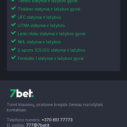
Teniso statymai ir lažybos gyvai
Tinklinio statymai ir lažybos gyvai
UFC statymai ir lažybos
UTMA statymai ir lažybos
Ledo ritulio statymai ir lažybos gyvai
NHL statymai ir lažybos
E-sports (CS:GO) statymai ir lažybos
Formulės 1 statymai ir lažybos gyvai
Turint klausimų, prašome kreiptis žemiau nurodytais
kontaktais:
Telefono numeris:
+370 651 77773
El. paštas:
777@7bet.lt