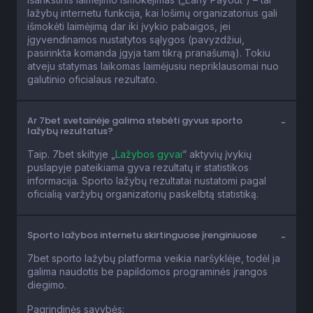
lažybų internetu funkcija, kai lošimų organizatorius gali
išmokėti laimėjimą dar iki įvykio pabaigos, jei
įgyvendinamos nustatytos sąlygos (pavyzdžiui,
pasirinkta komanda įgyja tam tikrą pranašumą). Tokiu
atveju statymas laikomas laimėjusiu nepriklausomai nuo
galutinio oficialaus rezultato.
Ar 7bet svetainėje galima stebėti gyvus sporto
lažybų rezultatus?
Taip. 7bet skiltyje „
Lažybos gyvai
“ aktyvių įvykių
puslapyje pateikiama gyva rezultatų ir statistikos
informacija. Sporto lažybų rezultatai nustatomi pagal
oficialią varžybų organizatorių paskelbtą statistiką.
Sporto lažybos internetu skirtinguose įrenginiuose
7bet sporto lažybų platforma veikia naršyklėje, todėl ja
galima naudotis be papildomos programinės įrangos
diegimo.
Pagrindinės savybės: