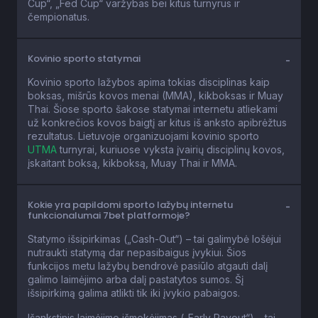
Cup“, „Fed Cup“ varžybas bei kitus turnyrus ir
čempionatus.
Kovinio sporto statymai
Kovinio sporto lažybos apima tokias disciplinas kaip
boksas, mišrūs kovos menai (MMA), kikboksas ir Muay
Thai. Šiose sporto šakose statymai internetu atliekami
už konkrečios kovos baigtį ar kitus iš anksto apibrėžtus
rezultatus. Lietuvoje organizuojami kovinio sporto
UTMA
turnyrai, kuriuose vyksta įvairių disciplinų kovos,
įskaitant boksą, kikboksą, Muay Thai ir MMA.
Kokie yra papildomi sporto lažybų internetu
funkcionalumai 7bet platformoje?
Statymo išsipirkimas („Cash-Out“) – tai galimybė lošėjui
nutraukti statymą dar nepasibaigus įvykiui. Šios
funkcijos metu lažybų bendrovė pasiūlo atgauti dalį
galimo laimėjimo arba dalį pastatytos sumos. Šį
išsipirkimą galima atlikti tik iki įvykio pabaigos.
Išankstinis laimėjimo išmokėjimas („Early Payout“) – tai