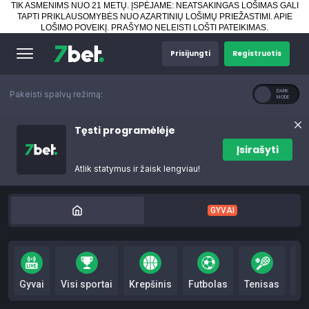
TIK ASMENIMS NUO 21 METŲ. ĮSPĖJAME: NEATSAKINGAS LOŠIMAS GALI
TAPTI PRIKLAUSOMYBĖS NUO AZARTINIŲ LOŠIMŲ PRIEŽASTIMI.
APIE
LOŠIMO POVEIKĮ
.
PRAŠYMO NELEISTI LOŠTI PATEIKIMAS
.
Prisijungti
Registruotis
Pakeisti spalvų režimą:
Tęsti programėlėje
Įsirašyti
Atlik statymus ir žaisk lengviau!