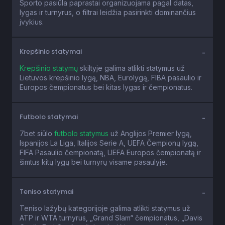
Sporto pasiūla paprastai organizuojama pagal datas,
lygas ir turnyrus, o filtrai leidžia pasirinkti dominančius
įvykius.
Krepšinio statymai
Krepšinio statymų
skiltyje galima atlikti statymus už
Lietuvos krepšinio lygą, NBA, Eurolygą, FIBA pasaulio ir
Europos čempionatus bei kitas lygas ir čempionatus.
Futbolo statymai
7bet siūlo
futbolo statymus
už Anglijos Premier lygą,
Ispanijos La Liga, Italijos Serie A, UEFA Čempionų lygą,
FIFA Pasaulio čempionatą, UEFA Europos čempionatą ir
šimtus kitų lygų bei turnyrų visame pasaulyje.
Teniso statymai
Teniso lažybų kategorijoje galima atlikti statymus už
ATP ir WTA turnyrus, „Grand Slam“ čempionatus, „Davis