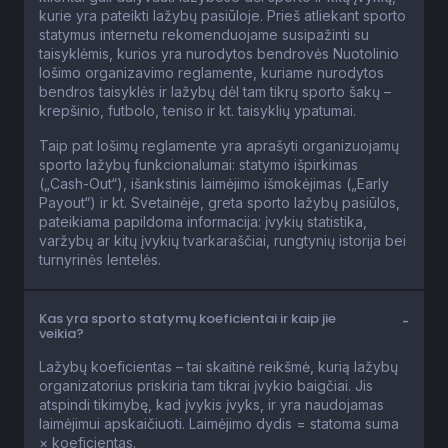
kurie yra pateikti lažybų pasiūloje. Prieš atliekant sporto
statymus internetu rekomenduojame susipažinti su
taisyklėmis, kurios yra nurodytos bendrovės Nuotolinio
lošimo organizavimo reglamente, kuriame nurodytos
bendros taisyklės ir lažybų dėl tam tikrų sporto šakų –
krepšinio, futbolo, teniso ir kt. taisyklių ypatumai.
Taip pat lošimų reglamente yra aprašyti organizuojamų
sporto lažybų funkcionalumai: statymo išpirkimas
(„Cash-Out“), išankstinis laimėjimo išmokėjimas („Early
Payout“) ir kt. Svetainėje, greta sporto lažybų pasiūlos,
pateikiama papildoma informacija: įvykių statistika,
varžybų ar kitų įvykių tvarkaraščiai, rungtynių istorija bei
turnyrinės lentelės.
Kas yra sporto statymų koeficientai ir kaip jie
veikia?
Lažybų koeficientas – tai skaitinė reikšmė, kurią lažybų
organizatorius priskiria tam tikrai įvykio baigčiai. Jis
atspindi tikimybę, kad įvykis įvyks, ir yra naudojamas
laimėjimui apskaičiuoti. Laimėjimo dydis = statoma suma
× koeficientas.