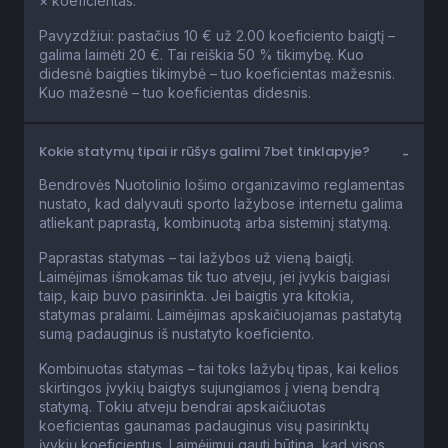
× koeficientas.
Pavyzdžiui: pastačius 10 € už 2.00 koeficiento baigtį –
galima laimėti 20 €. Tai reiškia 50 % tikimybę. Kuo
didesnė baigties tikimybė – tuo koeficientas mažesnis.
Kuo mažesnė – tuo koeficientas didesnis.
Kokie statymų tipai ir rūšys galimi 7bet tinklapyje?
Bendrovės Nuotolinio lošimo organizavimo reglamentas
nustato, kad dalyvauti sporto lažybose internetu galima
atliekant paprastą, kombinuotą arba sisteminį statymą.
Paprastas statymas – tai lažybos už vieną baigtį.
Laimėjimas išmokamas tik tuo atveju, jei įvykis baigiasi
taip, kaip buvo pasirinkta. Jei baigtis yra kitokia,
statymas pralaimi. Laimėjimas apskaičiuojamas pastatytą
sumą padauginus iš nustatyto koeficiento.
Kombinuotas statymas – tai toks lažybų tipas, kai kelios
skirtingos įvykių baigtys sujungiamos į vieną bendrą
statymą. Tokiu atveju bendrai apskaičiuotas
koeficientas gaunamas padauginus visų pasirinktų
įvykių koeficientus. Laimėjimui gauti būtina, kad visos