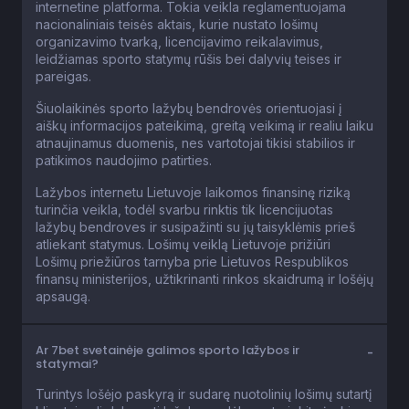
internetine platforma. Tokia veikla reglamentuojama
nacionaliniais teisės aktais, kurie nustato lošimų
organizavimo tvarką, licencijavimo reikalavimus,
leidžiamas sporto statymų rūšis bei dalyvių teises ir
pareigas.
Šiuolaikinės sporto lažybų bendrovės orientuojasi į
aiškų informacijos pateikimą, greitą veikimą ir realiu laiku
atnaujinamus duomenis, nes vartotojai tikisi stabilios ir
patikimos naudojimo patirties.
Lažybos internetu Lietuvoje laikomos finansinę riziką
turinčia veikla, todėl svarbu rinktis tik licencijuotas
lažybų bendroves ir susipažinti su jų taisyklėmis prieš
atliekant statymus. Lošimų veiklą Lietuvoje prižiūri
Lošimų priežiūros tarnyba prie Lietuvos Respublikos
finansų ministerijos, užtikrinanti rinkos skaidrumą ir lošėjų
apsaugą.
Ar 7bet svetainėje galimos sporto lažybos ir
statymai?
Turintys lošėjo paskyrą ir sudarę nuotolinių lošimų sutartį