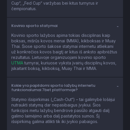
Cup“, „Fed Cup“ varžybas bei kitus turnyrus ir
čempionatus.
Kovinio sporto statymai
Kovinio sporto lažybos apima tokias disciplinas kaip
boksas, mišrūs kovos menai (MMA), kikboksas ir Muay
Thai. Šiose sporto šakose statymai internetu atliekami
už konkrečios kovos baigtį ar kitus iš anksto apibrėžtus
rezultatus. Lietuvoje organizuojami kovinio sporto
UTMA
turnyrai, kuriuose vyksta įvairių disciplinų kovos,
įskaitant boksą, kikboksą, Muay Thai ir MMA.
Kokie yra papildomi sporto lažybų internetu
funkcionalumai 7bet platformoje?
Statymo išsipirkimas („Cash-Out“) – tai galimybė lošėjui
nutraukti statymą dar nepasibaigus įvykiui. Šios
funkcijos metu lažybų bendrovė pasiūlo atgauti dalį
galimo laimėjimo arba dalį pastatytos sumos. Šį
išsipirkimą galima atlikti tik iki įvykio pabaigos.