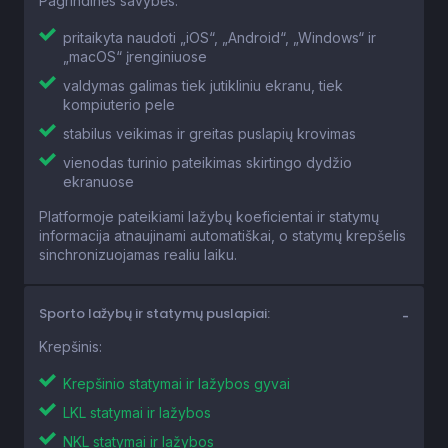
Pagrindinės savybės:
pritaikyta naudoti „iOS“, „Android“, „Windows“ ir
„macOS“ įrenginiuose
valdymas galimas tiek jutikliniu ekranu, tiek
kompiuterio pele
stabilus veikimas ir greitas puslapių krovimas
vienodas turinio pateikimas skirtingo dydžio
ekranuose
Platformoje pateikiami lažybų koeficientai ir statymų
informacija atnaujinami automatiškai, o statymų krepšelis
sinchronizuojamas realiu laiku.
Sporto lažybų ir statymų puslapiai:
Krepšinis:
Krepšinio statymai ir lažybos gyvai
LKL statymai ir lažybos
NKL statymai ir lažybos