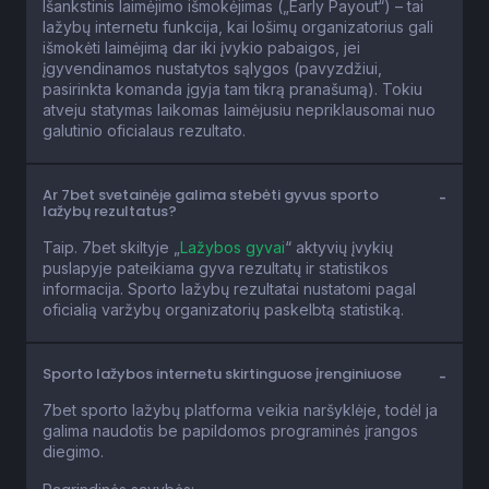
Išankstinis laimėjimo išmokėjimas („Early Payout“) – tai
lažybų internetu funkcija, kai lošimų organizatorius gali
išmokėti laimėjimą dar iki įvykio pabaigos, jei
įgyvendinamos nustatytos sąlygos (pavyzdžiui,
pasirinkta komanda įgyja tam tikrą pranašumą). Tokiu
atveju statymas laikomas laimėjusiu nepriklausomai nuo
galutinio oficialaus rezultato.
Ar 7bet svetainėje galima stebėti gyvus sporto
lažybų rezultatus?
Taip. 7bet skiltyje „
Lažybos gyvai
“ aktyvių įvykių
puslapyje pateikiama gyva rezultatų ir statistikos
informacija. Sporto lažybų rezultatai nustatomi pagal
oficialią varžybų organizatorių paskelbtą statistiką.
Sporto lažybos internetu skirtinguose įrenginiuose
7bet sporto lažybų platforma veikia naršyklėje, todėl ja
galima naudotis be papildomos programinės įrangos
diegimo.