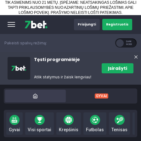
TIK ASMENIMS NUO 21 METŲ. ĮSPĖJAME: NEATSAKINGAS LOŠIMAS GALI
TAPTI PRIKLAUSOMYBĖS NUO AZARTINIŲ LOŠIMŲ PRIEŽASTIMI.
APIE
LOŠIMO POVEIKĮ
.
PRAŠYMO NELEISTI LOŠTI PATEIKIMAS
.
Prisijungti
Registruotis
Pakeisti spalvų režimą:
Tęsti programėlėje
Įsirašyti
Atlik statymus ir žaisk lengviau!