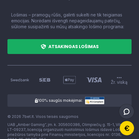
Lošimas – pramogų rūšis, galinti sukelti ne tik teigiamas
emocijas. Norėdami išvengti nepageidaujamų patirčių,
siūlome susipažinti su mūsų atsakingo lošimo programa:
ATSAKINGAS LOŠIMAS
Žr. viską
100% saugūs mokėjimai:
© 2026 7bet.lt. Visos teisės saugomos
UAB „Amber Gaming“, įm. k. 305600386, Olimpiečių g. 15-1, Vilnius,
LT-09237, licenciją organizuoti nuotolinius lošimus išdavė Lošimų
priežiūros tarnyba prie Finansų ministerijos, licencijos nr.: 0136,