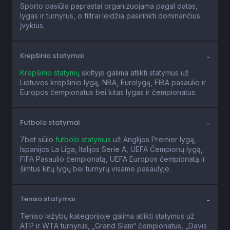
Sporto pasiūla paprastai organizuojama pagal datas,
lygas ir turnyrus, o filtrai leidžia pasirinkti dominančius
įvykius.
Krepšinio statymai
Krepšinio statymų
skiltyje galima atlikti statymus už
Lietuvos krepšinio lygą, NBA, Eurolygą, FIBA pasaulio ir
Europos čempionatus bei kitas lygas ir čempionatus.
Futbolo statymai
7bet siūlo
futbolo statymus
už Anglijos Premier lygą,
Ispanijos La Liga, Italijos Serie A, UEFA Čempionų lygą,
FIFA Pasaulio čempionatą, UEFA Europos čempionatą ir
šimtus kitų lygų bei turnyrų visame pasaulyje.
Teniso statymai
Teniso lažybų kategorijoje galima atlikti statymus už
ATP ir WTA turnyrus, „Grand Slam“ čempionatus, „Davis