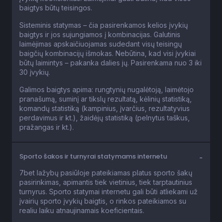
baigtys būtų teisingos.
Sisteminis statymas – čia pasirenkamos kelios įvykių
baigtys ir jos sujungiamos į kombinacijas. Galutinis
laimėjimas apskaičiuojamas sudedant visų teisingų
baigčių kombinacijų išmokas. Nebūtina, kad visi įvykiai
būtų laimintys – pakanka dalies jų. Pasirenkama nuo 3 iki
30 įvykių.
Galimos baigtys apima: rungtynių nugalėtoją, laimėtojo
pranašumą, suminį ar tikslų rezultatą, kėlinių statistiką,
komandų statistiką (kampinius, įvarčius, rezultatyvius
perdavimus ir kt.), žaidėjų statistiką (pelnytus taškus,
pražangas ir kt.).
Sporto šakos ir turnyrai statymams internetu
7bet lažybų pasiūloje pateikiamas platus sporto šakų
pasirinkimas, apimantis tiek vietinius, tiek tarptautinius
turnyrus. Sporto statymai internetu gali būti atliekami už
įvairių sporto įvykių baigtis, o rinkos pateikiamos su
realiu laiku atnaujinamais koeficientais.