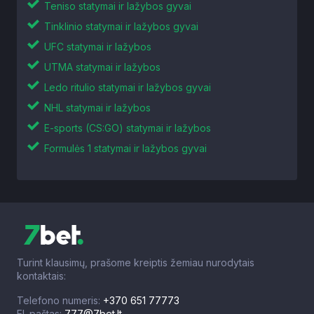
Teniso statymai ir lažybos gyvai
Tinklinio statymai ir lažybos gyvai
UFC statymai ir lažybos
UTMA statymai ir lažybos
Ledo ritulio statymai ir lažybos gyvai
NHL statymai ir lažybos
E-sports (CS:GO) statymai ir lažybos
Formulės 1 statymai ir lažybos gyvai
Turint klausimų, prašome kreiptis žemiau nurodytais
kontaktais:
Telefono numeris:
+370 651 77773
El. paštas:
777@7bet.lt