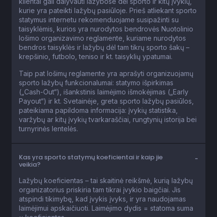
klientai gali dalyvauti lažybose dėl sporto ir kitų įvykių,
kurie yra pateikti lažybų pasiūloje. Prieš atliekant sporto
statymus internetu rekomenduojame susipažinti su
taisyklėmis, kurios yra nurodytos bendrovės Nuotolinio
lošimo organizavimo reglamente, kuriame nurodytos
bendros taisyklės ir lažybų dėl tam tikrų sporto šakų –
krepšinio, futbolo, teniso ir kt. taisyklių ypatumai.
Taip pat lošimų reglamente yra aprašyti organizuojamų
sporto lažybų funkcionalumai: statymo išpirkimas
(„Cash-Out“), išankstinis laimėjimo išmokėjimas („Early
Payout“) ir kt. Svetainėje, greta sporto lažybų pasiūlos,
pateikiama papildoma informacija: įvykių statistika,
varžybų ar kitų įvykių tvarkaraščiai, rungtynių istorija bei
turnyrinės lentelės.
Kas yra sporto statymų koeficientai ir kaip jie
veikia?
Lažybų koeficientas – tai skaitinė reikšmė, kurią lažybų
organizatorius priskiria tam tikrai įvykio baigčiai. Jis
atspindi tikimybę, kad įvykis įvyks, ir yra naudojamas
laimėjimui apskaičiuoti. Laimėjimo dydis = statoma suma