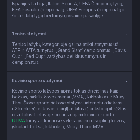
Ispanijos La Liga, Italijos Serie A, UEFA Čempionų lygą,
FIFA Pasaulio čempionatą, UEFA Europos čempionatą ir
šimtus kitų lygų bei turnyrų visame pasaulyje.
Teniso statymai
Teniso lažybų kategorijoje galima atlikti statymus už
ATP ir WTA turnyrus, „Grand Slam“ čempionatus, „Davis
Cup“, „Fed Cup“ varžybas bei kitus turnyrus ir
čempionatus.
Kovinio sporto statymai
Kovinio sporto lažybos apima tokias disciplinas kaip
boksas, mišrūs kovos menai (MMA), kikboksas ir Muay
Thai. Šiose sporto šakose statymai internetu atliekami
už konkrečios kovos baigtį ar kitus iš anksto apibrėžtus
rezultatus. Lietuvoje organizuojami kovinio sporto
UTMA
turnyrai, kuriuose vyksta įvairių disciplinų kovos,
įskaitant boksą, kikboksą, Muay Thai ir MMA.