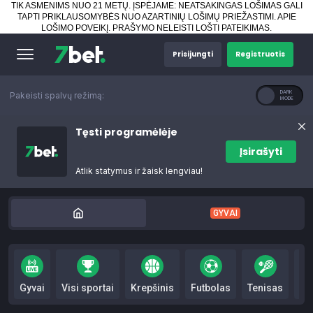
TIK ASMENIMS NUO 21 METŲ. ĮSPĖJAME: NEATSAKINGAS LOŠIMAS GALI
TAPTI PRIKLAUSOMYBĖS NUO AZARTINIŲ LOŠIMŲ PRIEŽASTIMI.
APIE
LOŠIMO POVEIKĮ
.
PRAŠYMO NELEISTI LOŠTI PATEIKIMAS
.
Prisijungti
Registruotis
Pakeisti spalvų režimą:
Tęsti programėlėje
Įsirašyti
Atlik statymus ir žaisk lengviau!