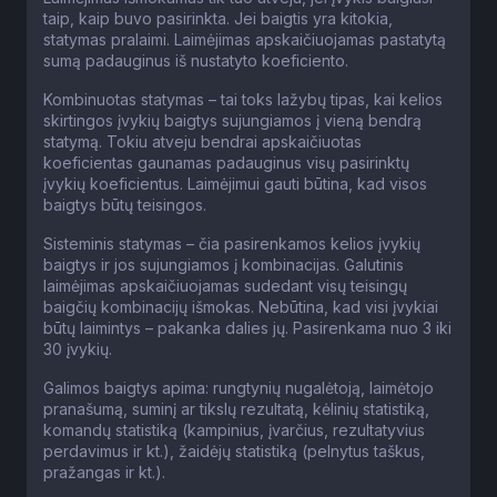
taip, kaip buvo pasirinkta. Jei baigtis yra kitokia,
statymas pralaimi. Laimėjimas apskaičiuojamas pastatytą
sumą padauginus iš nustatyto koeficiento.
Kombinuotas statymas – tai toks lažybų tipas, kai kelios
skirtingos įvykių baigtys sujungiamos į vieną bendrą
statymą. Tokiu atveju bendrai apskaičiuotas
koeficientas gaunamas padauginus visų pasirinktų
įvykių koeficientus. Laimėjimui gauti būtina, kad visos
baigtys būtų teisingos.
Sisteminis statymas – čia pasirenkamos kelios įvykių
baigtys ir jos sujungiamos į kombinacijas. Galutinis
laimėjimas apskaičiuojamas sudedant visų teisingų
baigčių kombinacijų išmokas. Nebūtina, kad visi įvykiai
būtų laimintys – pakanka dalies jų. Pasirenkama nuo 3 iki
30 įvykių.
Galimos baigtys apima: rungtynių nugalėtoją, laimėtojo
pranašumą, suminį ar tikslų rezultatą, kėlinių statistiką,
komandų statistiką (kampinius, įvarčius, rezultatyvius
perdavimus ir kt.), žaidėjų statistiką (pelnytus taškus,
pražangas ir kt.).