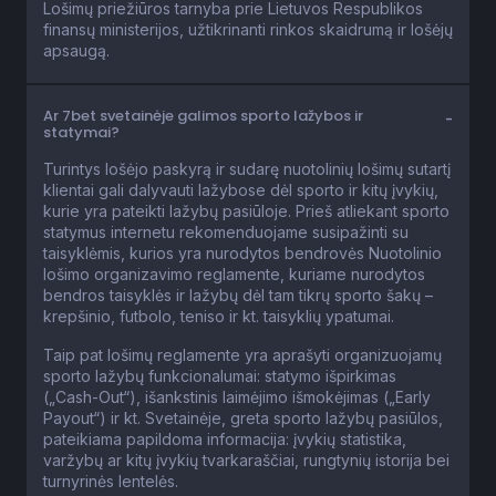
Lošimų priežiūros tarnyba prie Lietuvos Respublikos
finansų ministerijos, užtikrinanti rinkos skaidrumą ir lošėjų
apsaugą.
Ar 7bet svetainėje galimos sporto lažybos ir
statymai?
Turintys lošėjo paskyrą ir sudarę nuotolinių lošimų sutartį
klientai gali dalyvauti lažybose dėl sporto ir kitų įvykių,
kurie yra pateikti lažybų pasiūloje. Prieš atliekant sporto
statymus internetu rekomenduojame susipažinti su
taisyklėmis, kurios yra nurodytos bendrovės Nuotolinio
lošimo organizavimo reglamente, kuriame nurodytos
bendros taisyklės ir lažybų dėl tam tikrų sporto šakų –
krepšinio, futbolo, teniso ir kt. taisyklių ypatumai.
Taip pat lošimų reglamente yra aprašyti organizuojamų
sporto lažybų funkcionalumai: statymo išpirkimas
(„Cash-Out“), išankstinis laimėjimo išmokėjimas („Early
Payout“) ir kt. Svetainėje, greta sporto lažybų pasiūlos,
pateikiama papildoma informacija: įvykių statistika,
varžybų ar kitų įvykių tvarkaraščiai, rungtynių istorija bei
turnyrinės lentelės.