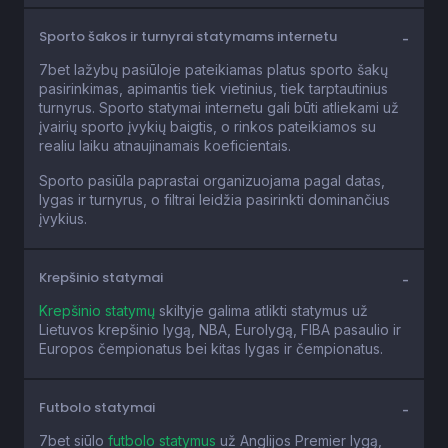
Sporto šakos ir turnyrai statymams internetu
7bet lažybų pasiūloje pateikiamas platus sporto šakų
pasirinkimas, apimantis tiek vietinius, tiek tarptautinius
turnyrus. Sporto statymai internetu gali būti atliekami už
įvairių sporto įvykių baigtis, o rinkos pateikiamos su
realiu laiku atnaujinamais koeficientais.
Sporto pasiūla paprastai organizuojama pagal datas,
lygas ir turnyrus, o filtrai leidžia pasirinkti dominančius
įvykius.
Krepšinio statymai
Krepšinio statymų
skiltyje galima atlikti statymus už
Lietuvos krepšinio lygą, NBA, Eurolygą, FIBA pasaulio ir
Europos čempionatus bei kitas lygas ir čempionatus.
Futbolo statymai
7bet siūlo
futbolo statymus
už Anglijos Premier lygą,