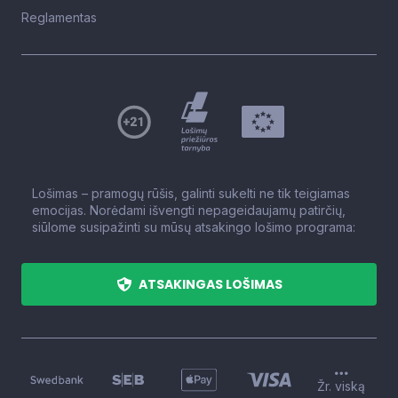
Reglamentas
Lošimas – pramogų rūšis, galinti sukelti ne tik teigiamas
emocijas. Norėdami išvengti nepageidaujamų patirčių,
siūlome susipažinti su mūsų atsakingo lošimo programa:
ATSAKINGAS LOŠIMAS
Žr. viską