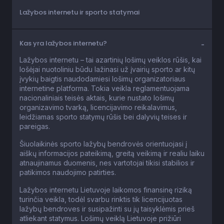
Lažybos internetu ir sporto statymai
Kas yra lažybos internetu?
Lažybos internetu – tai azartinių lošimų veiklos rūšis, kai
lošėjai nuotoliniu būdu lažinasi už įvairių sporto ar kitų
įvykių baigtis naudodamiesi lošimų organizatoriaus
internetine platforma. Tokia veikla reglamentuojama
nacionaliniais teisės aktais, kurie nustato lošimų
organizavimo tvarką, licencijavimo reikalavimus,
leidžiamas sporto statymų rūšis bei dalyvių teises ir
pareigas.
Šiuolaikinės sporto lažybų bendrovės orientuojasi į
aiškų informacijos pateikimą, greitą veikimą ir realiu laiku
atnaujinamus duomenis, nes vartotojai tikisi stabilios ir
patikimos naudojimo patirties.
Lažybos internetu Lietuvoje laikomos finansinę riziką
turinčia veikla, todėl svarbu rinktis tik licencijuotas
lažybų bendroves ir susipažinti su jų taisyklėmis prieš
atliekant statymus. Lošimų veiklą Lietuvoje prižiūri