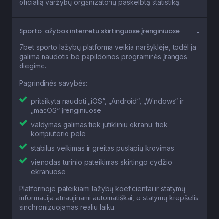
oficialią varžybų organizatorių paskelbtą statistiką.
Sporto lažybos internetu skirtinguose įrenginiuose
7bet sporto lažybų platforma veikia naršyklėje, todėl ja
galima naudotis be papildomos programinės įrangos
diegimo.
Pagrindinės savybės:
pritaikyta naudoti „iOS“, „Android“, „Windows“ ir
„macOS“ įrenginiuose
valdymas galimas tiek jutikliniu ekranu, tiek
kompiuterio pele
stabilus veikimas ir greitas puslapių krovimas
vienodas turinio pateikimas skirtingo dydžio
ekranuose
Platformoje pateikiami lažybų koeficientai ir statymų
informacija atnaujinami automatiškai, o statymų krepšelis
sinchronizuojamas realiu laiku.