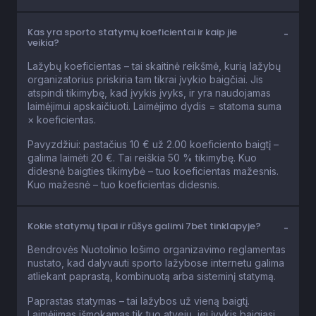
Kas yra sporto statymų koeficientai ir kaip jie
veikia?
Lažybų koeficientas – tai skaitinė reikšmė, kurią lažybų
organizatorius priskiria tam tikrai įvykio baigčiai. Jis
atspindi tikimybę, kad įvykis įvyks, ir yra naudojamas
laimėjimui apskaičiuoti. Laimėjimo dydis = statoma suma
× koeficientas.
Pavyzdžiui: pastačius 10 € už 2.00 koeficiento baigtį –
galima laimėti 20 €. Tai reiškia 50 % tikimybę. Kuo
didesnė baigties tikimybė – tuo koeficientas mažesnis.
Kuo mažesnė – tuo koeficientas didesnis.
Kokie statymų tipai ir rūšys galimi 7bet tinklapyje?
Bendrovės Nuotolinio lošimo organizavimo reglamentas
nustato, kad dalyvauti sporto lažybose internetu galima
atliekant paprastą, kombinuotą arba sisteminį statymą.
Paprastas statymas – tai lažybos už vieną baigtį.
Laimėjimas išmokamas tik tuo atveju, jei įvykis baigiasi