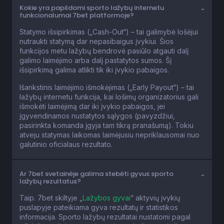
Kokie yra papildomi sporto lažybų internetu
funkcionalumai 7bet platformoje?
Statymo išsipirkimas („Cash-Out“) – tai galimybė lošėjui
nutraukti statymą dar nepasibaigus įvykiui. Šios
funkcijos metu lažybų bendrovė pasiūlo atgauti dalį
galimo laimėjimo arba dalį pastatytos sumos. Šį
išsipirkimą galima atlikti tik iki įvykio pabaigos.
Išankstinis laimėjimo išmokėjimas („Early Payout“) – tai
lažybų internetu funkcija, kai lošimų organizatorius gali
išmokėti laimėjimą dar iki įvykio pabaigos, jei
įgyvendinamos nustatytos sąlygos (pavyzdžiui,
pasirinkta komanda įgyja tam tikrą pranašumą). Tokiu
atveju statymas laikomas laimėjusiu nepriklausomai nuo
galutinio oficialaus rezultato.
Ar 7bet svetainėje galima stebėti gyvus sporto
lažybų rezultatus?
Taip. 7bet skiltyje „
Lažybos gyvai
“ aktyvių įvykių
puslapyje pateikiama gyva rezultatų ir statistikos
informacija. Sporto lažybų rezultatai nustatomi pagal