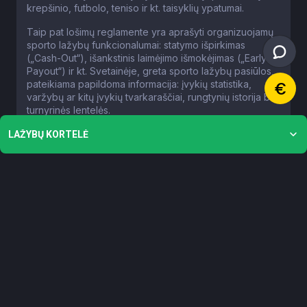
krepšinio, futbolo, teniso ir kt. taisyklių ypatumai.
Taip pat lošimų reglamente yra aprašyti organizuojamų
sporto lažybų funkcionalumai: statymo išpirkimas
(„Cash-Out“), išankstinis laimėjimo išmokėjimas („Early
Payout“) ir kt. Svetainėje, greta sporto lažybų pasiūlos,
pateikiama papildoma informacija: įvykių statistika,
varžybų ar kitų įvykių tvarkaraščiai, rungtynių istorija bei
turnyrinės lentelės.
Kas yra sporto statymų koeficientai ir kaip jie
veikia?
Lažybų koeficientas – tai skaitinė reikšmė, kurią lažybų
organizatorius priskiria tam tikrai įvykio baigčiai. Jis
atspindi tikimybę, kad įvykis įvyks, ir yra naudojamas
laimėjimui apskaičiuoti. Laimėjimo dydis = statoma suma
× koeficientas.
Pavyzdžiui: pastačius 10 € už 2.00 koeficiento baigtį –
galima laimėti 20 €. Tai reiškia 50 % tikimybę. Kuo
didesnė baigties tikimybė – tuo koeficientas mažesnis.
Kuo mažesnė – tuo koeficientas didesnis.