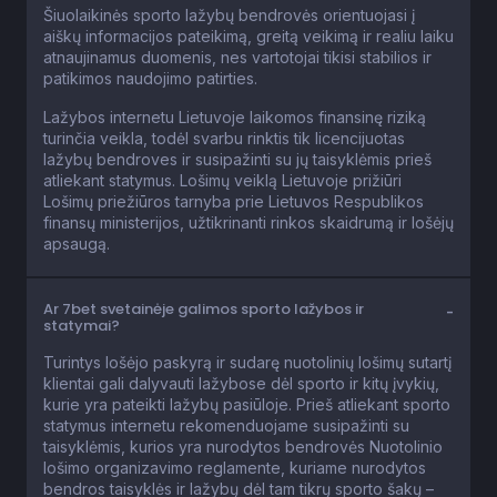
Šiuolaikinės sporto lažybų bendrovės orientuojasi į
aiškų informacijos pateikimą, greitą veikimą ir realiu laiku
atnaujinamus duomenis, nes vartotojai tikisi stabilios ir
patikimos naudojimo patirties.
Lažybos internetu Lietuvoje laikomos finansinę riziką
turinčia veikla, todėl svarbu rinktis tik licencijuotas
lažybų bendroves ir susipažinti su jų taisyklėmis prieš
atliekant statymus. Lošimų veiklą Lietuvoje prižiūri
Lošimų priežiūros tarnyba prie Lietuvos Respublikos
finansų ministerijos, užtikrinanti rinkos skaidrumą ir lošėjų
apsaugą.
Ar 7bet svetainėje galimos sporto lažybos ir
statymai?
Turintys lošėjo paskyrą ir sudarę nuotolinių lošimų sutartį
klientai gali dalyvauti lažybose dėl sporto ir kitų įvykių,
kurie yra pateikti lažybų pasiūloje. Prieš atliekant sporto
statymus internetu rekomenduojame susipažinti su
taisyklėmis, kurios yra nurodytos bendrovės Nuotolinio
lošimo organizavimo reglamente, kuriame nurodytos
bendros taisyklės ir lažybų dėl tam tikrų sporto šakų –