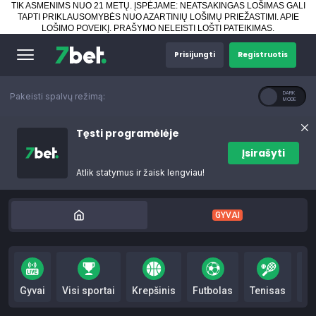
TIK ASMENIMS NUO 21 METŲ. ĮSPĖJAME: NEATSAKINGAS LOŠIMAS GALI
TAPTI PRIKLAUSOMYBĖS NUO AZARTINIŲ LOŠIMŲ PRIEŽASTIMI.
APIE
LOŠIMO POVEIKĮ
.
PRAŠYMO NELEISTI LOŠTI PATEIKIMAS
.
Prisijungti
Registruotis
Pakeisti spalvų režimą:
Tęsti programėlėje
Įsirašyti
Atlik statymus ir žaisk lengviau!