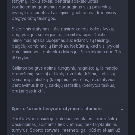
koeficientas gaunamas padauginus visų pasirinktų
įvykių koeficientus. Laimėjimui gauti būtina, kad visos
baigtys būtų teisingos.
Sisteminis statymas – čia pasirenkamos kelios įvykių
baigtys ir jos sujungiamos į kombinacijas. Galutinis
laimėjimas apskaičiuojamas sudedant visų teisingų
baigčių kombinacijų išmokas. Nebūtina, kad visi įvykiai
būtų laimintys – pakanka dalies jų. Pasirenkama nuo 3 iki
30 įvykių.
Galimos baigtys apima: rungtynių nugalėtoją, laimėtojo
pranašumą, suminį ar tikslų rezultatą, kėlinių statistiką,
komandų statistiką (kampinius, įvarčius, rezultatyvius
perdavimus ir kt.), žaidėjų statistiką (pelnytus taškus,
pražangas ir kt.).
Sporto šakos ir turnyrai statymams internetu
7bet lažybų pasiūloje pateikiamas platus sporto šakų
pasirinkimas, apimantis tiek vietinius, tiek tarptautinius
turnyrus. Sporto statymai internetu gali būti atliekami už
įvairių sporto įvykių baigtis, o rinkos pateikiamos su