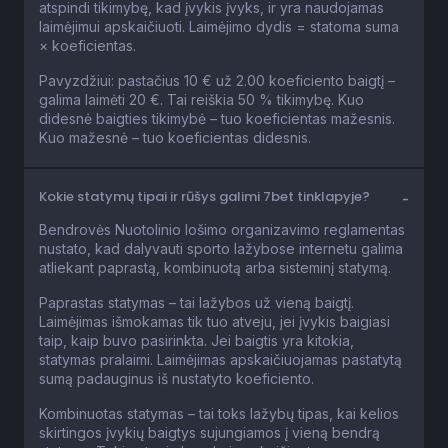
laimėjimui apskaičiuoti. Laimėjimo dydis = statoma suma
× koeficientas.
Pavyzdžiui: pastačius 10 € už 2.00 koeficiento baigtį –
galima laimėti 20 €. Tai reiškia 50 % tikimybę. Kuo
didesnė baigties tikimybė – tuo koeficientas mažesnis.
Kuo mažesnė – tuo koeficientas didesnis.
Kokie statymų tipai ir rūšys galimi 7bet tinklapyje?
Bendrovės Nuotolinio lošimo organizavimo reglamentas
nustato, kad dalyvauti sporto lažybose internetu galima
atliekant paprastą, kombinuotą arba sisteminį statymą.
Paprastas statymas – tai lažybos už vieną baigtį.
Laimėjimas išmokamas tik tuo atveju, jei įvykis baigiasi
taip, kaip buvo pasirinkta. Jei baigtis yra kitokia,
statymas pralaimi. Laimėjimas apskaičiuojamas pastatytą
sumą padauginus iš nustatyto koeficiento.
Kombinuotas statymas – tai toks lažybų tipas, kai kelios
skirtingos įvykių baigtys sujungiamos į vieną bendrą
statymą. Tokiu atveju bendrai apskaičiuotas