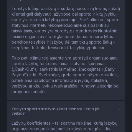
Turintys lošėjo paskyrą ir sudarę nuotolinių lošimų sutartį
klientai gali dalyvauti lažybose dėl sporto ir kitų įvykių,
kurie yra pateikti lažybų pasiūloje. Prieš atliekant sporto
statymus internetu rekomenduojame susipažinti su
taisyklėmis, kurios yra nurodytos bendrovės Nuotolinio
lošimo organizavimo reglamente, kuriame nurodytos
bendros taisyklės ir lažybų dėl tam tikrų sporto šakų –
krepšinio, futbolo, teniso ir kt. taisyklių ypatumai.
Taip pat lošimų reglamente yra aprašyti organizuojamų
sporto lažybų funkcionalumai: statymo išpirkimas
(„Cash-Out“), išankstinis laimėjimo išmokėjimas („Early
Payout“) ir kt. Svetainėje, greta sporto lažybų pasiūlos,
pateikiama papildoma informacija: įvykių statistika,
varžybų ar kitų įvykių tvarkaraščiai, rungtynių istorija bei
turnyrinės lentelės.
Kas yra sporto statymų koeficientai ir kaip jie
veikia?
Lažybų koeficientas – tai skaitinė reikšmė, kurią lažybų
organizatorius priskiria tam tikrai įvykio baigčiai. Jis
atspindi tikimybę, kad įvykis įvyks, ir yra naudojamas