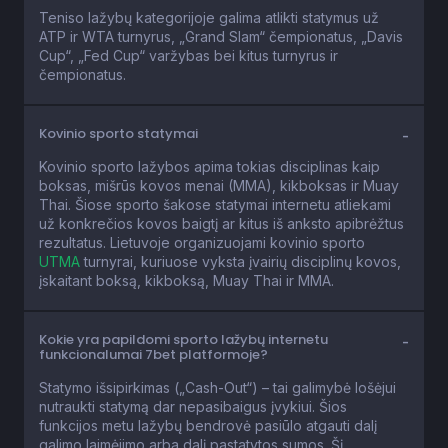
Teniso lažybų kategorijoje galima atlikti statymus už
ATP ir WTA turnyrus, „Grand Slam“ čempionatus, „Davis
Cup“, „Fed Cup“ varžybas bei kitus turnyrus ir
čempionatus.
Kovinio sporto statymai
Kovinio sporto lažybos apima tokias disciplinas kaip
boksas, mišrūs kovos menai (MMA), kikboksas ir Muay
Thai. Šiose sporto šakose statymai internetu atliekami
už konkrečios kovos baigtį ar kitus iš anksto apibrėžtus
rezultatus. Lietuvoje organizuojami kovinio sporto
UTMA
turnyrai, kuriuose vyksta įvairių disciplinų kovos,
įskaitant boksą, kikboksą, Muay Thai ir MMA.
Kokie yra papildomi sporto lažybų internetu
funkcionalumai 7bet platformoje?
Statymo išsipirkimas („Cash-Out“) – tai galimybė lošėjui
nutraukti statymą dar nepasibaigus įvykiui. Šios
funkcijos metu lažybų bendrovė pasiūlo atgauti dalį
galimo laimėjimo arba dalį pastatytos sumos. Šį