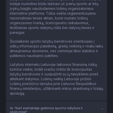
lošėjai nuotoliniu būdu lažinasi už įvairių sporto ar kitų
įvykių baigtis naudodamiesi lošimų organizatoriaus
internetine platforma. Tokia veikla reglamentuojama
nacionaliniais teisės aktais, kurie nustato lošimų
organizavimo tvarką, licencijavimo reikalavimus,
leidžiamas sporto statymų rūšis bei dalyvių teises ir
pareigas.
Šiuolaikinės sporto lažybų bendrovės orientuojasi į
aiškų informacijos pateikimą, greitą veikimą ir realiu laiku
atnaujinamus duomenis, nes vartotojai tikisi stabilios ir
patikimos naudojimo patirties.
Lažybos internetu Lietuvoje laikomos finansinę riziką
turinčia veikla, todėl svarbu rinktis tik licencijuotas
lažybų bendroves ir susipažinti su jų taisyklėmis prieš
atliekant statymus. Lošimų veiklą Lietuvoje prižiūri
Lošimų priežiūros tarnyba prie Lietuvos Respublikos
finansų ministerijos, užtikrinanti rinkos skaidrumą ir lošėjų
apsaugą.
Ar 7bet svetainėje galimos sporto lažybos ir
statymai?