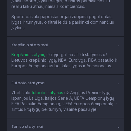
realiu laiku atnaujinamais koeficientais.
Sporto pasiūla paprastai organizuojama pagal datas,
lygas ir turnyrus, o filtrai leidžia pasirinkti dominančius
įvykius.
Krepšinio statymai
Krepšinio statymų
skiltyje galima atlikti statymus už
Lietuvos krepšinio lygą, NBA, Eurolygą, FIBA pasaulio ir
Europos čempionatus bei kitas lygas ir čempionatus.
Futbolo statymai
7bet siūlo
futbolo statymus
už Anglijos Premier lygą,
Ispanijos La Liga, Italijos Serie A, UEFA Čempionų lygą,
FIFA Pasaulio čempionatą, UEFA Europos čempionatą ir
šimtus kitų lygų bei turnyrų visame pasaulyje.
Teniso statymai