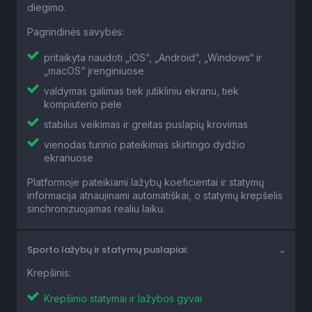
Pagrindinės savybės:
pritaikyta naudoti „iOS“, „Android“, „Windows“ ir
„macOS“ įrenginiuose
valdymas galimas tiek jutikliniu ekranu, tiek
kompiuterio pele
stabilus veikimas ir greitas puslapių krovimas
vienodas turinio pateikimas skirtingo dydžio
ekranuose
Platformoje pateikiami lažybų koeficientai ir statymų
informacija atnaujinami automatiškai, o statymų krepšelis
sinchronizuojamas realiu laiku.
Sporto lažybų ir statymų puslapiai:
Krepšinis:
Krepšinio statymai ir lažybos gyvai
LKL statymai ir lažybos