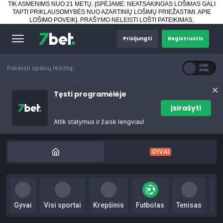
TIK ASMENIMS NUO 21 METŲ. ĮSPĖJAME: NEATSAKINGAS LOŠIMAS GALI
TAPTI PRIKLAUSOMYBĖS NUO AZARTINIŲ LOŠIMŲ PRIEŽASTIMI.
APIE
LOŠIMO POVEIKĮ
.
PRAŠYMO NELEISTI LOŠTI PATEIKIMAS
.
Prisijungti
Registruotis
Pakeisti spalvų režimą:
Tęsti programėlėje
Įsirašyti
Atlik statymus ir žaisk lengviau!