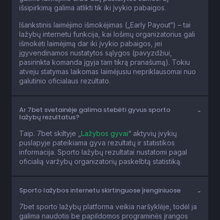
išsipirkimą galima atlikti tik iki įvykio pabaigos.
Išankstinis laimėjimo išmokėjimas („Early Payout“) – tai
lažybų internetu funkcija, kai lošimų organizatorius gali
išmokėti laimėjimą dar iki įvykio pabaigos, jei
įgyvendinamos nustatytos sąlygos (pavyzdžiui,
pasirinkta komanda įgyja tam tikrą pranašumą). Tokiu
atveju statymas laikomas laimėjusiu nepriklausomai nuo
galutinio oficialaus rezultato.
Ar 7bet svetainėje galima stebėti gyvus sporto
lažybų rezultatus?
Taip. 7bet skiltyje „
Lažybos gyvai
“ aktyvių įvykių
puslapyje pateikiama gyva rezultatų ir statistikos
informacija. Sporto lažybų rezultatai nustatomi pagal
oficialią varžybų organizatorių paskelbtą statistiką.
Sporto lažybos internetu skirtinguose įrenginiuose
7bet sporto lažybų platforma veikia naršyklėje, todėl ja
galima naudotis be papildomos programinės įrangos
diegimo.